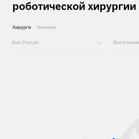
роботической хирургии
Хирурги
Клиники
Вся Россия
Все клини