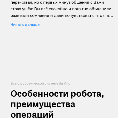
переживал, но с первых минут общения с Вами
страх ушёл: Вы всё спокойно и понятно объяснили,
развеяли сомнения и дали почувствовать, что я в
надёжных руках. Операция прошла успешно,
Читать дальше...
восстановление идёт хорошо, и я снова могу жить
полноценно. Это — Ваша заслуга, результат Вашего
мастерства и неравнодушного отношения к
пациентам. Спасибо Вам за золотые руки, доброе
сердце и за то, что делаете такую сложную и
важную работу. Пусть у Вас всё будет хорошо, а
каждый день радует успехами и благодарными
словами пациентов.
Все о роботической системе da Vinci
Особенности робота,
преимущества
операций