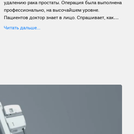
удалению рака простаты. Операция была выполнена
профессионально, на высочайшем уровне.
Пациентов доктор знает в лицо. Спрашивает, как
проходит лечение. Очень грамотный,
Читать дальше...
профессиональный врач и отличный руководитель
отделения. В отделении строгий порядок. Врачи
постоянно приходят с раннего утра и до очень
позднего вечера. Спрашивают о самочувствии и
при необходимости быстро делают необходимые
назначения, которые выполняются почти
мгновенно. Заведующий отделением, профессор,
доктор медицинских наук Шпоть Евгений
Валерьевич- высочайший профессионал экстра-
класса!