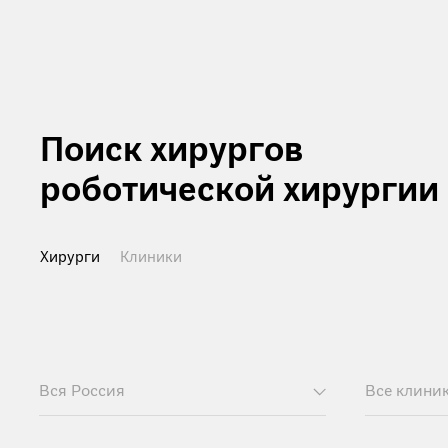
Поиск хирургов
роботической хирургии
Хирурги
Клиники
Вся Россия
Все клини