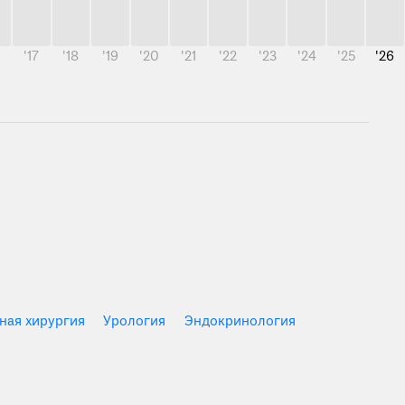
6
'17
'18
'19
'20
'21
'22
'23
'24
'25
'26
ная хирургия
Урология
Эндокринология