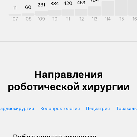
704
463
420
384
281
60
11
'07
'08
'09
'10
'11
'12
'13
'14
'15
'1
Направления
роботической хирургии
Кардиохирургия
Колопроктология
Педиатрия
Торакаль