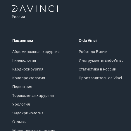
Россия
Пациентам
О da Vinci
Абдоминальная хирургия
Робот да Винчи
Гинекология
Инструменты EndoWrist
Кардиохирургия
Статистика в России
Колопроктология
Производитель da Vinci
Педиатрия
Торакальная хирургия
Урология
Эндокринология
Отзывы
Медицинские термины