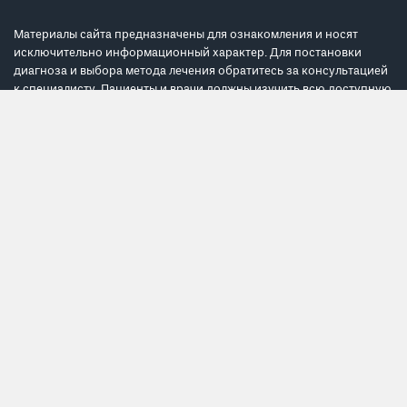
Поиск хирургов и клиник
Материалы сайта предназначены для ознакомления и носят
исключительно информационный характер. Для постановки
диагноза и выбора метода лечения обратитесь за консультацией
к специалисту. Пациенты и врачи должны изучить всю доступную
информацию о нехирургических и хирургических вариантах
лечения и связанных с ними рисках, чтобы принять
обоснованное решение. Серьезные осложнения могут
возникнуть при любой операции, включая операцию с
использованием робота da Vinci.
Политика обработки персональных данных
Соглашение с пользователем
Карта сайта