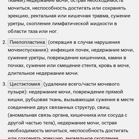
тканей):недержание мочи, острая необходимость
мочиться, неспособность достигать или сохранять
эрекцию, ректальная или кишечная травма, сужение
уретры, скопление лимфатической жидкости в
области таза или ног.
Пиелопластика
(операция в случае нарушения
мочеиспускания): инфекция почек, недержание мочи,
сужение уретры, повреждение кишечника, камни в
почках, сужение или смещение стента, кровь в моче,
длительное недержание мочи.
Цистэктомия
(удаление всего/части мочевого
пузыря): недержание мочи, повреждение прямой
кишки, рубцовая ткань, вызывающая сужение в месте
соединения двух связанных структур, свищ
(аномальная связь органа, кишечника или сосуда с
другой частью тела), недержание мочи, острая
необходимость мочиться, неспособность достигать
или сохранять эрекцию, аномальное скопление