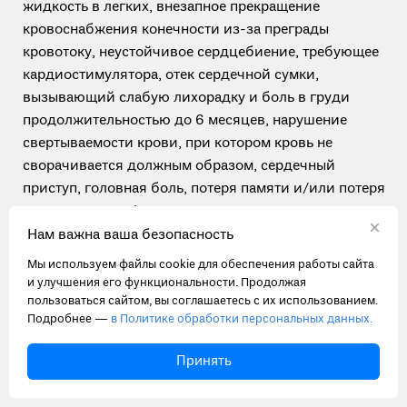
жидкость в легких, внезапное прекращение
кровоснабжения конечности из-за преграды
кровотоку, неустойчивое сердцебиение, требующее
кардиостимулятора, отек сердечной сумки,
вызывающий слабую лихорадку и боль в груди
продолжительностью до 6 месяцев, нарушение
свертываемости крови, при котором кровь не
сворачивается должным образом, сердечный
приступ, головная боль, потеря памяти и/или потеря
ясности ума, инфекции, которые могут поражать
×
почки, повреждение органов грудной клетки,
Нам важна ваша безопасность
клапанов или мочевого пузыря, разрезы основной
Мы используем файлы cookie для обеспечения работы сайта
артерии(-ий), которая проводит кровь к тазу и ногам,
и улучшения его функциональности. Продолжая
скопление крови между грудной стенкой и легким,
пользоваться сайтом, вы соглашаетесь с их использованием.
Подробнее —
в Политике обработки персональных данных.
давление на сердце, при накоплении крови/жидкости
между сердечной мышцей и ее фасцией.
Принять
Детская хирургия