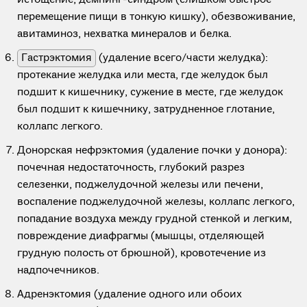
истощение, демпинг-синдром (слишком быстрое
перемещение пищи в тонкую кишку), обезвоживание,
авитаминоз, нехватка минералов и белка.
Гастрэктомия
(удаление всего/части желудка):
протекание желудка или места, где желудок был
подшит к кишечнику, сужение в месте, где желудок
был подшит к кишечнику, затрудненное глотание,
коллапс легкого.
Донорская нефрэктомия (удаление почки у донора):
почечная недостаточность, глубокий разрез
селезенки, поджелудочной железы или печени,
воспаление поджелудочной железы, коллапс легкого,
попадание воздуха между грудной стенкой и легким,
повреждение диафрагмы (мышцы, отделяющей
грудную полость от брюшной), кровотечение из
надпочечников.
Адренэктомия (удаление одного или обоих