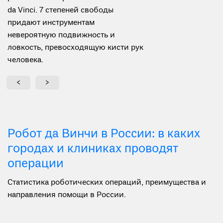
риск послеоперационных
da Vinci. 7 степеней свободы
система масштабирует движения
разрезов, заметных шрамов,
осложнений и травм здоровых
придают инструментам
рук и передает их на бранши
значительно снизить боль и
тканей.
невероятную подвижность и
инструментов с точностью,
дискомфорт, ускорить период
ловкость, превоcходящую кисти рук
превышающую точность
реабилитации и восстановления.
человека.
человеческой руки.
Робот да Винчи в России: в каких
городах и клиниках проводят
операции
Статистика роботических операций, преимущества и
направления помощи в России.