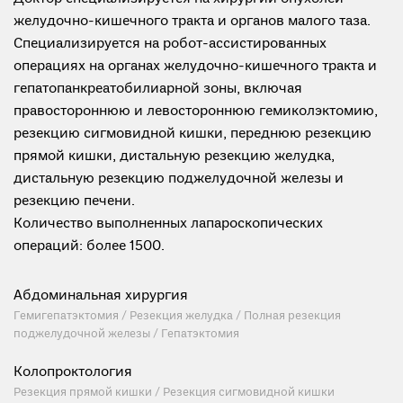
желудочно-кишечного тракта и органов малого таза.
Специализируется на робот-ассистированных
операциях на органах желудочно-кишечного тракта и
гепатопанкреатобилиарной зоны, включая
правостороннюю и левостороннюю гемиколэктомию,
резекцию сигмовидной кишки, переднюю резекцию
прямой кишки, дистальную резекцию желудка,
дистальную резекцию поджелудочной железы и
резекцию печени.
Количество выполненных лапароскопических
операций: более 1500.
Абдоминальная хирургия
Гемигепатэктомия / Резекция желудка / Полная резекция
поджелудочной железы / Гепатэктомия
Колопроктология
Резекция прямой кишки / Резекция сигмовидной кишки