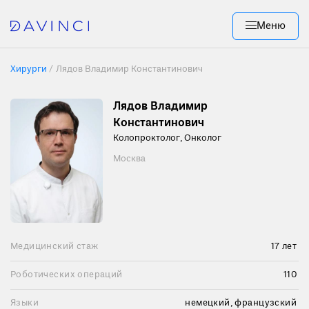
Меню
Хирурги
/
Лядов Владимир Константинович
Лядов Владимир
Константинович
Колопроктолог, Онколог
Москва
Медицинский стаж
17 лет
Роботических операций
110
Языки
немецкий, французский