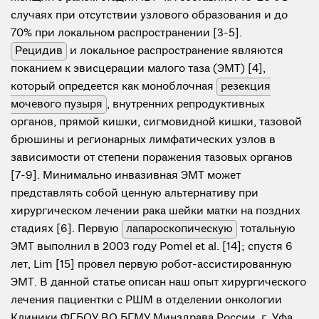
случаях при отсутствии узлового образования и до
70% при локальном распространении [3-5].
Рецидив
и локальное распространение являются
поканием к эвисцерации малого таза (ЭМТ) [4],
который опредеется как моноблочная
резекция
мочевого пузыря
, внутренних репродуктивных
органов, прямой кишки, сигмовидной кишки, тазовой
брюшины и регионарных лимфатических узлов в
зависимости от степени поражения тазовых органов
[7-9]. Минимально инвазивная ЭМТ может
представлять собой ценную альтернативу при
хирургическом лечении рака шейки матки на поздних
стадиях [6]. Первую
лапароскопическую
тотальную
ЭМТ выполнил в 2003 году Pomel et al. [14]; спустя 6
лет, Lim [15] провел первую робот-ассистированную
ЭМТ. В данной статье описан наш опыт хирургического
лечения пациентки с РШМ в отделении онкологии
Клиники ФГБОУ ВО БГМУ Минздрава России, г. Уфа,