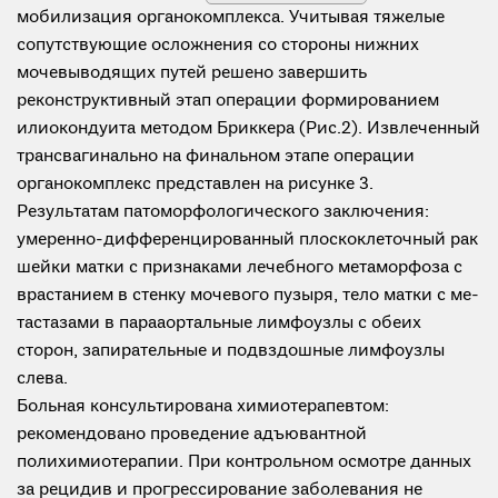
мобилизация органокомплекса. Учитывая тяжелые
сопутствующие осложнения со стороны нижних
мочевыводящих путей решено завершить
реконструктивный этап операции формированием
илиокондуита методом Бриккера (Рис.2). Извлеченный
трансвагинально на финальном этапе операции
органокомплекс представлен на рисунке 3.
Результатам патоморфологического заключения:
умеренно-дифференцированный плоскоклеточный рак
шейки матки с признаками лечебного метаморфоза с
врастанием в стенку мочевого пузыря, тело матки с ме-
тастазами в парааортальные лимфоузлы с обеих
сторон, запирательные и подвздошные лимфоузлы
слева.
Больная консультирована химиотерапевтом:
рекомендовано проведение адъювантной
полихимиотерапии. При контрольном осмотре данных
за рецидив и прогрессирование заболевания не