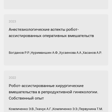
2023
Анестезиологические аспекты робот-
ассистированных оперативных вмешательств
Богданов Р.Р.
,
Нуриманшин А.Ф.
,
Хусаенова А.А.
,
Хасанов А.Р.
2022
Робот-ассистированные хирургические
вмешательства в репродуктивной гинекологии.
Собственный опыт
Комличенко Э.В.
,
Ткачук А.Г.
,
Комличенко Э.Э.
,
Первунина Т.М.