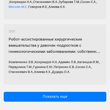
,
Кохреидзе Н.А.
,
Стасюкевич В.А.
,
Зубарева Т.М.
,
Сосин С.А.
,
Мосоян М.С.
,
Говоров И.Е.
,
Алиева К.Х.
2021
Робот-ассистированные хирургические
вмешательства у девочек-подростков с
гинекологическими заболеваниями: собственные
данные
Комличенко Э.В.
,
Кохреидзе Н.А.
,
Адамян Л.В.
,
Каганцов И.М.
,
Первунина Т.М.
,
Гуркина Е.Ю.
,
Петренко Е.В.
,
Сосин С.А.
,
Стасюкевич В.А.
,
Алиева К.Х.
,
Дударь О.А.
Показать еще