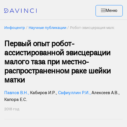
Меню
Инфоцентр
Научные публикации
Робот-эвисцерация малого таза
Первый опыт робот-
ассистированной эвисцерации
малого таза при местно-
распространенном раке шейки
матки
Павлов В.Н.
,
Кабиров И.Р.
,
Сафиуллин Р.И.
,
Алексеев А.В.
,
Капора Е.С.
2018 год