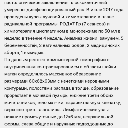
гистологическое заключение: плоскоклеточный
умеренно-дифференцированный рак. В июле 2017 года
проведены курсы лучевой и химиотерапии в плане
радикальной программы, РОД=7 Гр (7 сеансов) и
химиотерапия цисплатином в монорежиме по 50 мл в
неделю в течение 4 недель. Анамнез жизни: замужем, 5
беременностей, 2 вагинальных родов, 2 медицинских
аборта, 1 выкидыш.
По данным рентген-компьютерной томографии с
внутривенным контрастированием в области шейки
матки определялось массивное образование
размерами 60х62х63мм с нечеткими неровными
контурами, полостями распада в толще, образование
прорастает в мочевой пузырь, нижние трети обоих
мочеточников, тело мат- ки, параректальную клечатку,
верхнюю треть влагалища. Лимфатические узлы –
нижние промежуточные до 12х6 мм, неправильной
формы, слева общие и наружные подвздошные до