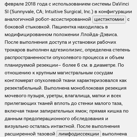
феврале 2018 года с использованием системы DaVinci
SI (Sunnyvale, CA; Intuitive Surgical, Inc.) в конфигурации
аналогичной робот-ассистированной
цистэктомии
с
боковой стыковкой. Пациентка находилась в
модифицированном положении Ллойда-Дэвиса.
После выполнения доступа и установки рабочих
трокаров выполнен адгезиолизис, определена степень
распространенности опухолевого процесса и объем
планируемой резекции– более 6 см. в диаметре. По
отношению к крупным магистральным сосудам
конгломерат опухолевой ткани характеризовался как
резектабельный. Выполнена моноблоковая резекция
мочевого пузыря, уретры, влагалища, матки и всех
прилегающих тканей вплоть до стенки малого таза,
включая ткани запирательных ямок; прямая кишка по
данным предоперационного обследования и
визуально осталась интактной. После выполнения
расширенной тазовой
лимфодиссекции
выполнена