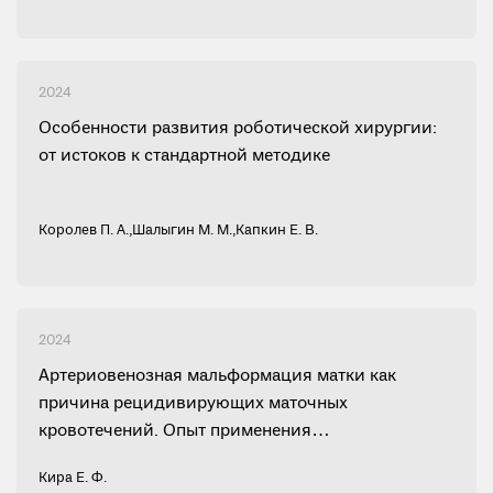
2024
Особенности развития роботической хирургии:
от истоков к стандартной методике
Королев П. А.
,
Шалыгин М. М.
,
Капкин Е. В.
2024
Артериовенозная мальформация матки как
причина рецидивирующих маточных
кровотечений. Опыт применения
роботизированного хирургического комплекса
Кира Е. Ф.
DaVinci в лечении редкой аномалии