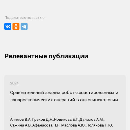
Поделитесь новостью
Релевантные публикации
2024
Сравнительный анализ робот-ассистированных и
лапароскопических операций в онкогинекологии
Алимов В.А.
,
Греков Д.Н.
,
Новикова Е.Г.
,
Данилов А.М.
,
Сажина А.В.
,
Афанасова П.Н.
,
Маслова А.Ю.
,
Полякова Н.Ю.