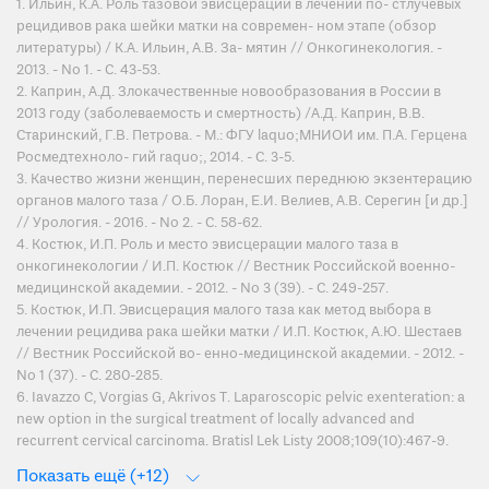
1. Ильин, К.А. Роль тазовой эвисцерации в лечении по- стлучевых
рецидивов рака шейки матки на современ- ном этапе (обзор
литературы) / К.А. Ильин, А.В. За- мятин // Онкогинекология. -
2013. - No 1. - С. 43-53.
2. Каприн, А.Д. Злокачественные новообразования в России в
2013 году (заболеваемость и смертность) /А.Д. Каприн, В.В.
Старинский, Г.В. Петрова. - М.: ФГУ laquo;МНИОИ им. П.А. Герцена
Росмедтехноло- гий raquo;, 2014. - С. 3-5.
3. Качество жизни женщин, перенесших переднюю экзентерацию
органов малого таза / О.Б. Лоран, Е.И. Велиев, А.В. Серегин [и др.]
// Урология. - 2016. - No 2. - С. 58-62.
4. Костюк, И.П. Роль и место эвисцерации малого таза в
онкогинекологии / И.П. Костюк // Вестник Российской военно-
медицинской академии. - 2012. - No 3 (39). - С. 249-257.
5. Костюк, И.П. Эвисцерация малого таза как метод выбора в
лечении рецидива рака шейки матки / И.П. Костюк, А.Ю. Шестаев
// Вестник Российской во- енно-медицинской академии. - 2012. -
No 1 (37). - С. 280-285.
6. Iavazzo C, Vorgias G, Akrivos T. Laparoscopic pelvic exenteration: a
new option in the surgical treatment of locally advanced and
recurrent cervical carcinoma. Bratisl Lek Listy 2008;109(10):467-9.
Показать ещё (+12)