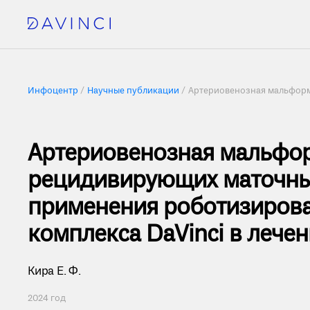
Инфоцентр
Научные публикации
Артериовенозная мальформа
Артериовенозная мальфор
рецидивирующих маточны
применения роботизирова
комплекса DaVinci в лече
Кира Е. Ф.
2024 год