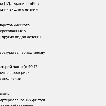
[17]. Терапия ГнРГ в
ем у женщин с низким
паротомического,
тересованных в
и других видов лечения
итературы за период между
терий часто (в 40,7%
точно высок риск
 выполнении
енении
 артериовенозных фистул