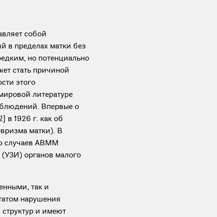
авляет собой
 в пределах матки без
редким, но потенциально
жет стать причиной
сти этого
 мировой литературе
наблюдений. Впервые о
 в 1926 г. как об
евризма матки). В
сло случаев АВММ
 (УЗИ) органов малого
нными, так и
татом нарушения
 структур и имеют