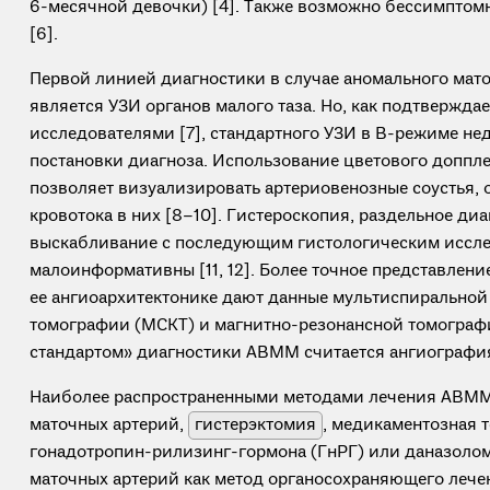
6-месячной девочки) [4]. Также возможно бессимптом
[6].
Первой линией диагностики в случае аномального мат
является УЗИ органов малого таза. Но, как подтвержда
исследователями [7], стандартного УЗИ в В-режиме не
постановки диагноза. Использование цветового доппл
позволяет визуализировать артериовенозные соустья, 
кровотока в них [8–10]. Гистероскопия, раздельное ди
выскабливание с последующим гистологическим иссле
малоинформативны [11, 12]. Более точное представлен
ее ангиоархитектонике дают данные мультиспирально
томографии (МСКТ) и магнитно-резонансной томограф
стандартом» диагностики АВМM считается ангиография [
Наиболее распространенными методами лечения АВМ
маточных артерий,
гистерэктомия
, медикаментозная 
гонадотропин-рилизинг-гормона (ГнРГ) или даназолом
маточных артерий как метод органосохраняющего лече