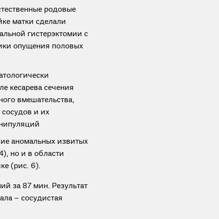
стественные родовые
йке матки сделали
альной гистерэктомии с
ики опущения половых
атологически
ле кесарева сечения
ного вмешательства,
сосудов и их
анипуляций
чие аномальных извитых
4), но и в области
е (рис. 6).
й за 87 мин. Результат
ала – сосудистая