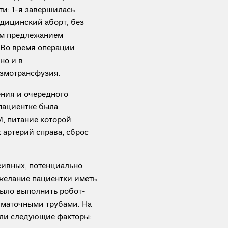
ти: 1-я завершилась
дицинский аборт, без
ым предлежанием
. Во время операции
но и в
азмотрансфузия.
ения и очередного
пациентке была
, питание которой
артерий справа, сброс
ивных, потенциально
желание пациентки иметь
было выполнить робот-
 маточными трубами. На
яли следующие факторы: