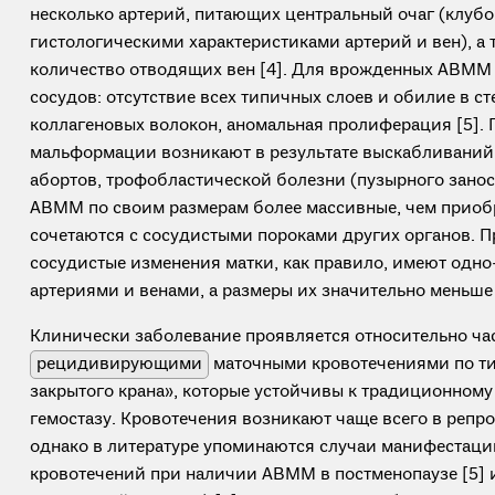
несколько артерий, питающих центральный очаг (клубо
гистологическими характеристиками артерий и вен), а
количество отводящих вен [4]. Для врожденных АВММ 
сосудов: отсутствие всех типичных слоев и обилие в ст
коллагеновых волокон, аномальная пролиферация [5].
мальформации возникают в результате выскабливаний 
абортов, трофобластической болезни (пузырного занос
АВММ по своим размерам более массивные, чем приобр
сочетаются с сосудистыми пороками других органов. 
сосудистые изменения матки, как правило, имеют одн
артериями и венами, а размеры их значительно меньше 
Клинически заболевание проявляется относительно ча
рецидивирующими
маточными кровотечениями по ти
закрытого крана», которые устойчивы к традиционном
гемостазу. Кровотечения возникают чаще всего в репр
однако в литературе упоминаются случаи манифестаци
кровотечений при наличии АВММ в постменопаузе [5] и