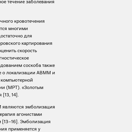
ное течение заболевания
очного кровотечения
ется многими
достаточно для
еровского картирования
оценить скорость
агностическое
дованием соскоба также
ие о локализации АВМM и
й компьютерной
ии (МРТ). «Золотым
13, 14].
М являются эмболизация
терапия агонистами
 [13–16]. Эмболизация
ния применяется у