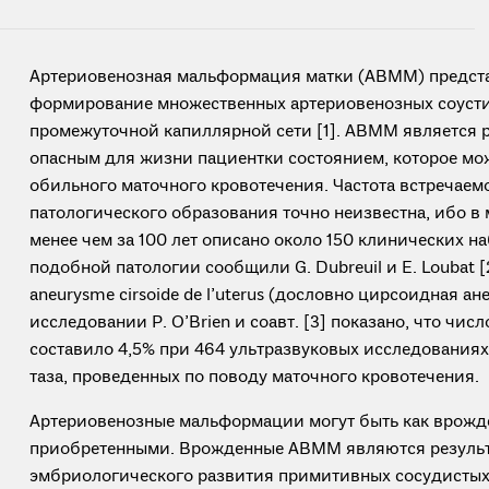
Артериовенозная мальформация матки (АВММ) предст
формирование множественных артериовенозных соустий
промежуточной капиллярной сети [1]. АВММ является 
опасным для жизни пациентки состоянием, которое мо
обильного маточного кровотечения. Частота встречаемо
патологического образования точно неизвестна, ибо в
менее чем за 100 лет описано около 150 клинических 
подобной патологии сообщили G. Dubreuil и E. Loubat [2]
aneurysme cirsoide de l’uterus (дословно цирсоидная ан
исследовании P. O’Brien и соавт. [3] показано, что чи
составило 4,5% при 464 ультразвуковых исследованиях
таза, проведенных по поводу маточного кровотечения.
Артериовенозные мальформации могут быть как врожде
приобретенными. Врожденные АВММ являются резуль
эмбриологического развития примитивных сосудистых