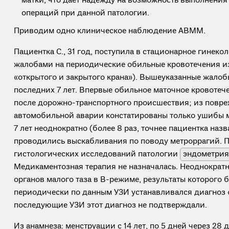
матки, что дает надежду на возможность выполнени
операций при данной патологии.
Приводим одно клиническое наблюдение АВММ.
Пациентка С., 31 год, поступила в стационарное гинеко
жалобами на периодические обильные кровотечения из
«открытого и закрытого крана»). Вышеуказанные жалоб
последних 7 лет. Впервые обильное маточное кровотече
после дорожно-транспортного происшествия; из повре
автомобильной аварии констатированы только ушибы м
7 лет неоднократно (более 8 раз, точнее пациентка назв
проводились выскабливания по поводу метроррагий. 
гистологических исследований патологии
эндометрия
Медикаментозная терапия не назначалась. Неоднократ
органов малого таза в В-режиме, результаты которого
периодически по данным УЗИ устанавливался диагноз 
последующие УЗИ этот диагноз не подтверждали.
Из анамнеза: менструации с 14 лет, по 5 дней через 28 