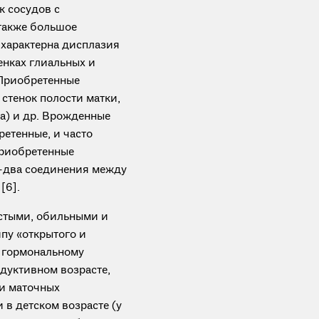
к сосудов с
 также большое
характерна дисплазия
енках глиальных и
 Приобретенные
стенок полости матки,
а) и др. Врожденные
етенные, и часто
Приобретенные
о-два соединения между
[6].
стыми, обильными и
пу «открытого и
у гормональному
одуктивном возрасте,
и маточных
 в детском возрасте (у