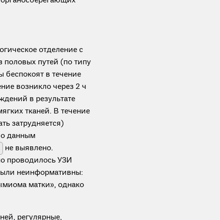
я органосберегающих
логическое отделение с
 половых путей (по типу
ы беспокоят в течение
ние возникло через 2 ч
ждений в результате
ягких тканей. В течение
ать затрудняется)
По данным
не выявлено.
но проводилось УЗИ
 были неинформативны:
«миома матки», однако
дней, регулярные,