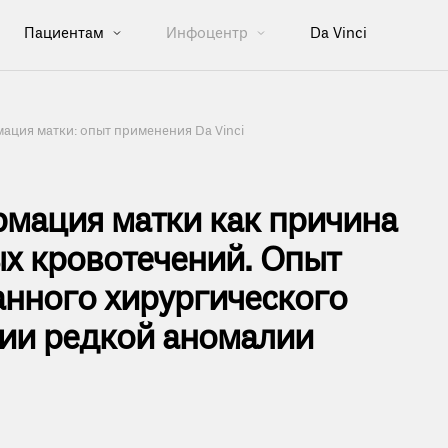
Пациентам
Инфоцентр
Da Vinci
ция матки: опыт применения Da Vinci
мация матки как причина
х кровотечений. Опыт
нного хирургического
нии редкой аномалии