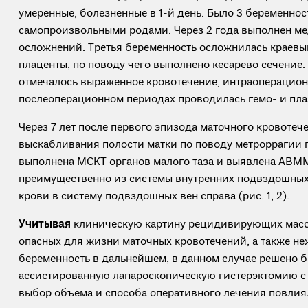
умеренные, болезненные в 1-й день. Было 3 беременнос
самопроизвольными родами. Через 2 года выполнен ме
осложнений. Третья беременность осложнилась краев
плаценты, по поводу чего выполнено кесарево сечение
отмечалось выраженное кровотечение, интраоперацион
послеоперационном периодах проводилась гемо- и пл
Через 7 лет после первого эпизода маточного кровотеч
выскабливания полости матки по поводу метроррагии 
выполнена МСКТ органов малого таза и выявлена АВММ
преимущественно из системы внутренних подвздошных 
крови в систему подвздошных вен справа (рис. 1, 2).
Учитывая
клиническую картину рецидивирующих масс
опасных для жизни маточных кровотечений, а также не
беременность в дальнейшем, в данном случае решено 
ассистированную лапароскопическую гистерэктомию с
выбор объема и способа оперативного лечения повли