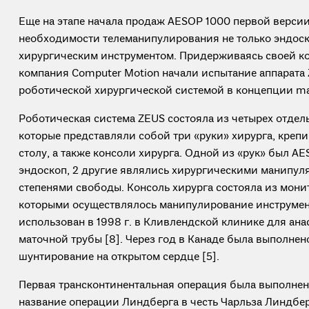
Еще на этапе начала продаж AESOP 1000 первой версии
необходимости телеманипулирования не только эндоск
хирургическим инструментом. Придерживаясь своей кон
компания Computer Motion начали испытание аппарата 
роботической хирургической системой в концепции mast
Роботическая система ZEUS состояла из четырех отдел
которые представляли собой три «руки» хирурга, креп
столу, а также консоли хирурга. Одной из «рук» был 
эндоскоп, 2 другие являлись хирургическими манипу
степенями свободы. Консоль хирурга состояла из монит
которыми осуществлялось манипулирование инструмен
использован в 1998 г. в Кливлендской клинике для ан
маточной трубы [8]. Через год в Канаде была выполнен
шунтирование на открытом сердце [5].
Первая трансконтинентальная операция была выполнена
название операции Линдберга в честь Чарльза Линдбер