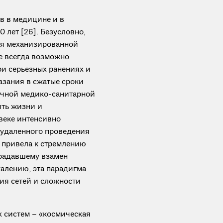
в в медицине и в
 лет [26]. Безусловно,
ия механизированной
не всегда возможно
и серьезных ранениях и
азания в сжатые сроки
ичной медико-санитарной
ить жизни и
веке интенсивно
 удаленного проведения
 привела к стремлению
радавшему взамен
жалению, эта парадигма
ия сетей и сложности
 систем – «космическая