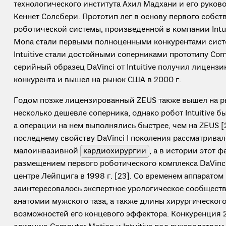
технологического института Ахил Мадхани и его руков
Кеннет Солсбери. Прототип лег в основу первого собст
роботической системы, произведенной в компании Intui
Mona стали первыми полноценными конкурентами сист
Intuitive стали достойными соперниками прототипу Com
серийный образец DaVinci от Intuitive получил лицензи
конкурента и вышел на рынок США в 2000 г.
Годом позже лицензированный ZEUS также вышел на ры
несколько дешевле соперника, однако робот Intuitive 
а операции на нем выполнялись быстрее, чем на ZEUS [
последнему свойству DaVinci I поколения рассматривал
малоинвазивной
кардиохирургии
, а в истории этот 
размещением первого роботического комплекса DaVinc
центре Лейпцига в 1998 г. [23]. Со временем аппаратом 
заинтересовалось экспертное урологическое сообщест
анатомии мужского таза, а также длины хирургического
возможностей его концевого эффектора. Конкуренция 