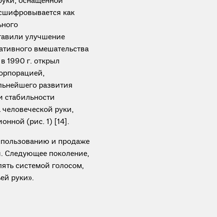
руки, оснащенной
асшифровывается как
ьного
тавили улучшение
ативного вмешательства
в 1990 г. открыл
корпорацией,
льнейшего развития
и стабильности
 человеческой руки,
ной (рис. 1) [14].
спользованию и продаже
й. Следующее поколение,
лять системой голосом,
ей руки».