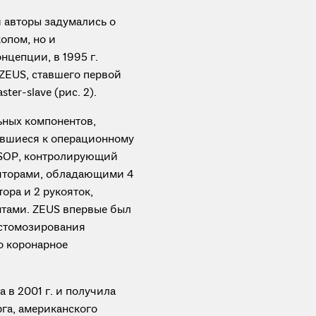
 авторы задумались о
опом, но и
цепции, в 1995 г.
ZEUS, ставшего первой
er-slave (рис. 2).
ьных компонентов,
ившиеся к операционному
AESOP, контролирующий
ляторами, обладающими 4
ора и 2 рукояток,
тами. ZEUS впервые был
астомозирования
о коронарное
 в 2001 г. и получила
га, американского