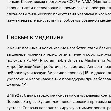
гонка». Космическая программа СССР и NASA (Национа
аэронавтике и исследованию космического пространст
сложности физического присутствия человека в космос
изучением телеприсутствия и роботизированной механ
Первые в медицине
Именно военные и космические наработки стали базис
вышеперечисленных технологий в теле- и роботохирург
положила PUMA (Programmable Universal Machine for As
мире
биопсийная
роботическая система. Аппарат позв
нейрохирургическую биопсию человеку [15] и далее та
урологии и малоинвазивным процедурам при заболева
железы [7].
В 1992 г. была разработана система с визуальным конт
Robodoc Surgical System для использования при замене
сустава. Система позволила хирургу оптимизировать р