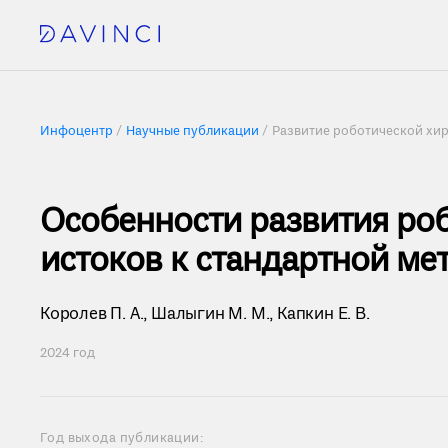
Инфоцентр
Научные публикации
Развитие роботической хир
Особенности развития роб
истоков к стандартной ме
Королев П. А.
,
Шалыгин М. М.
,
Капкин Е. В.
2024 год
Год выхода публикации: