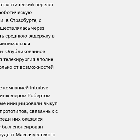
атлантический перелет.
роботическую
, в Страсбурге, с
уществлялась через
ть среднюю задержку в
 минимальная
ин. Опубликованное
я телехирургия вполне
олько от возможностей
компанией Intuitive,
, инженером Робертом
рые инициировали выкуп
 прототипов, связанных с
реди них оказался
е был спонсирован
тудент Массачусетского