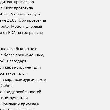
одитель профессор
венного прототипа
tive. Системы Lenny и
еме ZEUS. Оба прототипа
puter Motion, а первый
ю от FDA на год раньше
нок: он был легче и
был более прецизионным,
24]. Благодаря
ся как инструмент для
факт закрепился
i в кардиохирургическом
DaVinci
во ввиду особенностей
 инструмента и
2 компаний привела к