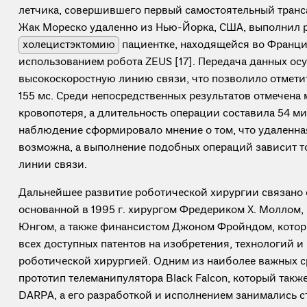
летчика, совершившего первый самостоятельный транс
Жак Мореско удаленно из Нью-Йорка, США, выполнил 
холецистэктомию
пациентке, находящейся во Франции
использованием робота ZEUS [17]. Передача данных ос
высокоскоростную линию связи, что позволило отмети
155 мс. Среди непосредственных результатов отмечена
кровопотеря, а длительность операции составила 54 м
наблюдение сформировало мнение о том, что удаленна
возможна, а выполнение подобных операций зависит т
линии связи.
Дальнейшее развитие роботической хирургии связано с 
основанной в 1995 г. хирургом Фредериком Х. Моллом
Юнгом, а также финансистом Джоном Фройндом, кото
всех доступных патентов на изобретения, технологий и
роботической хирургией. Одним из наиболее важных с
прототип телеманипулятора Black Falcon, который такж
DARPA, а его разработкой и исполнением занимались с