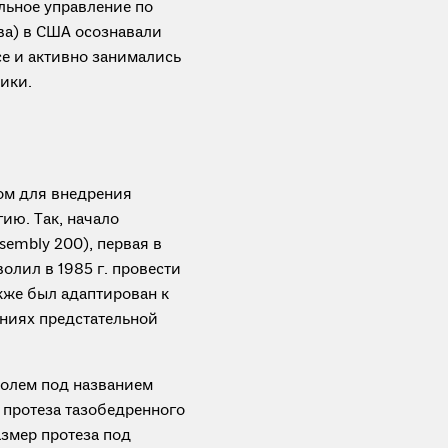
льное управление по
ва) в США осознавали
е и активно занимались
ики.
ом для внедрения
ию. Так, начало
sembly 200), первая в
олил в 1985 г. провести
кже был адаптирован к
ниях предстательной
ролем под названием
 протеза тазобедренного
азмер протеза под