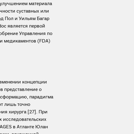
 улучшением материала
очности суставных или
рд Пол и Уильям Багар
doc является первой
обрение Управления по
 и медикаментов (FDA)
изменении концепции
ов представление о
нсформацию, парадигма
от лишь точно
ия хирурга [27]. При
х исследовательских
SAGES в Атланте Юлан