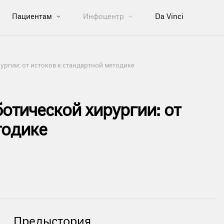
Пациентам
Инфоцентр
Da Vinci
ургии: от истоков к стандартной методике
отической хирургии: от
тодике
Предыстория