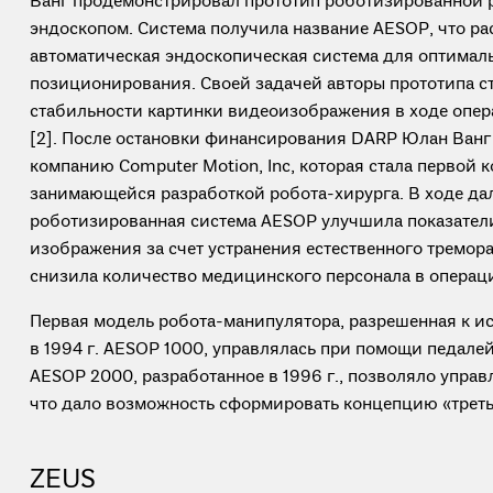
Ванг продемонстрировал прототип роботизированной 
эндоскопом. Система получила название AESOP, что р
автоматическая эндоскопическая система для оптимал
позиционирования. Своей задачей авторы прототипа с
стабильности картинки видеоизображения в ходе опер
[2]. После остановки финансирования DARP Юлан Ванг 
компанию Computer Motion, Inc, которая стала первой 
занимающейся разработкой робота-хирурга. В ходе да
роботизированная система AESOP улучшила показател
изображения за счет устранения естественного тремора
снизила количество медицинского персонала в операцион
Первая модель робота-манипулятора, разрешенная к и
в 1994 г. AESOP 1000, управлялась при помощи педале
AESOP 2000, разработанное в 1996 г., позволяло управ
что дало возможность сформировать концепцию «треть
ZEUS