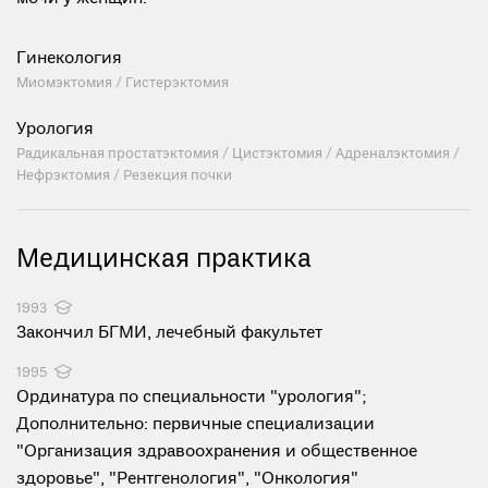
Гинекология
Миомэктомия / Гистерэктомия
Урология
Радикальная простатэктомия / Цистэктомия / Адреналэктомия /
Нефрэктомия / Резекция почки
Медицинская практика
1993
Закончил БГМИ, лечебный факультет
1995
Ординатура по специальности "урология";
Дополнительно: первичные специализации
"Организация здравоохранения и общественное
здоровье", "Рентгенология", "Онкология"