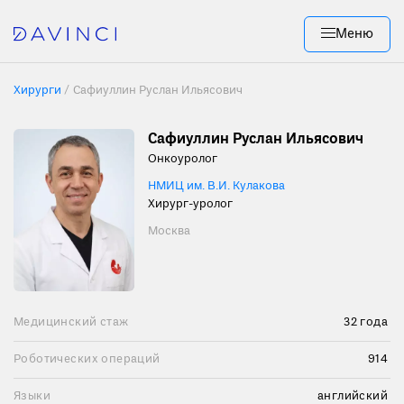
Меню
Хирурги
/
Сафиуллин Руслан Ильясович
Сафиуллин Руслан Ильясович
Онкоуролог
НМИЦ им. В.И. Кулакова
Хирург-уролог
Москва
Медицинский стаж
32 года
Роботических операций
914
Языки
английский