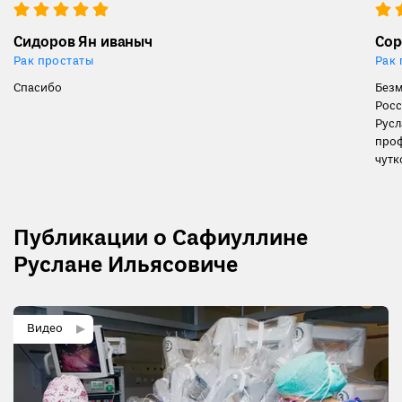
Сидоров Ян иваныч
Сор
Рак простаты
Рак 
Спасибо
Безм
России, про
Русл
професс
чутк
прод
спас
Публикации о Сафиуллине
Руслане Ильясовиче