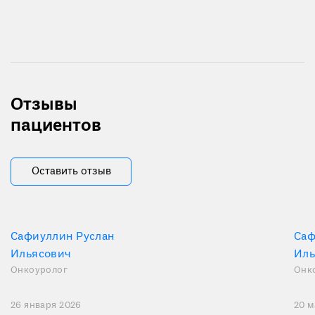
Отзывы
пациентов
Оставить отзыв
Сафиуллин Руслан
Саф
Ильясович
Иль
Онкоуролог
Онк
26 января 2026
20 м