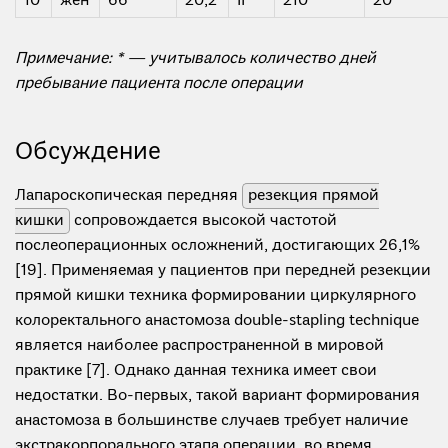
10
жен
66
20,2
II
210
20
Примечание: * — учитывалось количество дней
пребывание пациента после операции
Обсуждение
Лапароскопическая передняя
резекция прямой
кишки
сопровождается высокой частотой
послеоперационных осложнений, достигающих 26,1%
[19]. Применяемая у пациентов при передней резекции
прямой кишки техника формировании циркулярного
колоректального анастомоза double-stapling technique
является наиболее распространенной в мировой
практике [7]. Однако данная техника имеет свои
недостатки. Во-первых, такой вариант формирования
анастомоза в большинстве случаев требует наличие
экстракорпорального этапа операции, во время