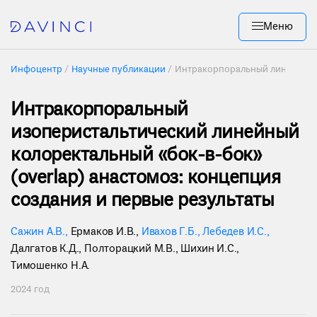
Меню
Инфоцентр
Научные публикации
Интракорпоральный линейный 
Интракорпоральный
изоперистальтический линейный
колоректальный «бок-в-бок»
(overlap) анастомоз: концепция
создания и первые результаты
Сажин А.В.
,
Ермаков И.В.
,
Ивахов Г.Б.
,
Лебедев И.С.
,
Далгатов К.Д.
,
Полторацкий М.В.
,
Шихин И.С.
,
Тимошенко Н.А.
2024 год