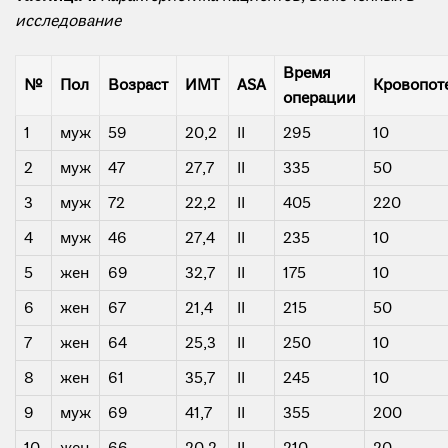
исследование
Время
№
Пол
Возраст
ИМТ
ASA
Кровопот
операции
1
муж
59
20,2
II
295
10
2
муж
47
27,7
II
335
50
3
муж
72
22,2
II
405
220
4
муж
46
27,4
II
235
10
5
жен
69
32,7
II
175
10
6
жен
67
21,4
II
215
50
7
жен
64
25,3
II
250
10
8
жен
61
35,7
II
245
10
9
муж
69
41,7
II
355
200