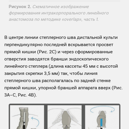
Рисунок 2.
Схематичное изображение
формирования интракорпорального линейного
анастомоза по методике «overlap», часть 1.
В центре линии степлерного шва дистальной культи
перпендикулярно последней вскрывается просвет
прямой кишки (Рис. 2С) и через сформированные
отверстия заводятся бранши эндоскопического
линейного степлера (длина кассеты 45 мм с высотой
закрытия скрепки 3,5 мм) так, чтобы линия
степлерного шва располагалась по задней стенке
прямой кишки, упорной браншей аппарата вверх (Рис.
3А–С, Рис. 4В).