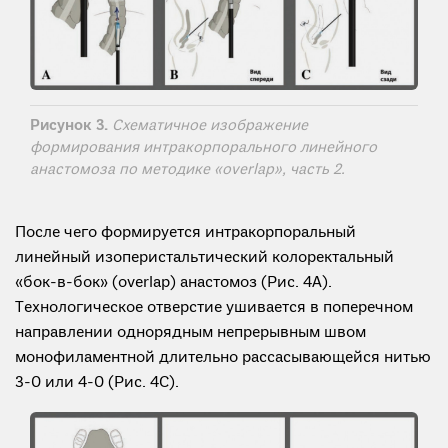
Рисунок 3.
Схематичное изображение
формирования интракорпорального линейного
анастомоза по методике «overlap», часть 2.
После чего формируется интракорпоральный
линейный изоперистальтический колоректальный
«бок-в-бок» (overlap) анастомоз (Рис. 4А).
Технологическое отверстие ушивается в поперечном
направлении однорядным непрерывным швом
монофиламентной длительно рассасывающейся нитью
3-0 или 4-0 (Рис. 4С).