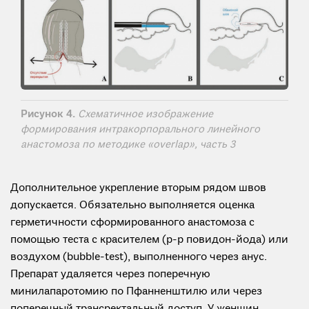
Рисунок 4.
Схематичное изображение
формирования интракорпорального линейного
анастомоза по методике «overlap», часть 3
Дополнительное укрепление вторым рядом швов
допускается. Обязательно выполняется оценка
герметичности сформированного анастомоза с
помощью теста с красителем (р-р повидон-йода) или
воздухом (bubble-test), выполненного через анус.
Препарат удаляется через поперечную
минилапаротомию по Пфанненштилю или через