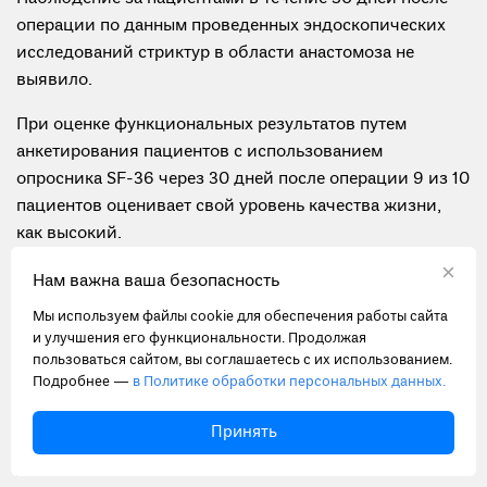
операции по данным проведенных эндоскопических
исследований стриктур в области анастомоза не
выявило.
При оценке функциональных результатов путем
анкетирования пациентов с использованием
опросника SF-36 через 30 дней после операции 9 из 10
пациентов оценивает свой уровень качества жизни,
как высокий.
×
Таким образом, наша серия клинических случаев
Нам важна ваша безопасность
показывает, что интракорпоральный линейный
Мы используем файлы cookie для обеспечения работы сайта
«overlap» анастомоз сопровождается низкой частотой
и улучшения его функциональности. Продолжая
послеоперационных осложнений при отсутствии
пользоваться сайтом, вы соглашаетесь с их использованием.
Подробнее —
в Политике обработки персональных данных.
несостоятельности. Функциональные результаты
показывают отсутствие у пациентов ограничений, а
Принять
уровень качества жизни оценивается, как высокий.
Данный анастомоз требует выполнения