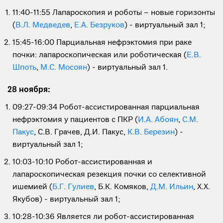
11:40-11:55 Лапароскопия и роботы – новые горизонты
(
В.Л. Медведев
,
Е.А. Безруков
) - виртуальный зал 1;
15:45-16:00 Парциальная нефрэктомия при раке
почки: лапароскопическая или роботическая (
Е.В.
Шпоть
,
М.С. Мосоян
) - виртуальный зал 1.
28 ноября:
09:27-09:34 Робот-ассистированная парциальная
нефрэктомия у пациентов с ПКР (
И.А. Абоян
,
С.М.
Пакус
, С.В. Грачев, Д.И. Пакус,
К.В. Березин
) -
виртуальный зал 1;
10:03-10:10 Робот-ассистированная и
лапароскопическая резекция почки со селективной
ишемией (
Б.Г. Гулиев
, Б.К. Комяков,
Д.М. Ильин
, Х.Х.
Якубов) - виртуальный зал 1;
10:28-10:36 Является ли робот-ассистированная