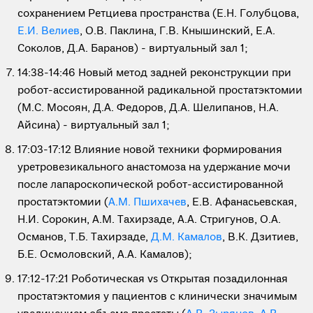
сохранением Ретциева пространства (Е.Н. Голубцова,
Е.И. Велиев
, О.В. Паклина, Г.В. Кнышинский, Е.А.
Соколов, Д.А. Баранов) - виртуальный зал 1;
14:38-14:46 Новый метод задней реконструкции при
робот-ассистированной радикальной простатэктомии
(М.С. Мосоян, Д.А. Федоров, Д.А. Шелипанов, Н.А.
Айсина) - виртуальный зал 1;
17:03-17:12 Влияние новой техники формирования
уретровезикального анастомоза на удержание мочи
после лапароскопической робот-ассистированной
простатэктомии (
А.М. Пшихачев
, Е.В. Афанасьевская,
Н.И. Сорокин, А.М. Тахирзаде, А.А. Стригунов, О.А.
Османов, Т.Б. Тахирзаде,
Д.М. Камалов
, В.К. Дзитиев,
Б.Е. Осмоловский, А.А. Камалов);
17:12-17:21 Роботическая vs Открытая позадилонная
простатэктомия у пациентов с клинически значимым