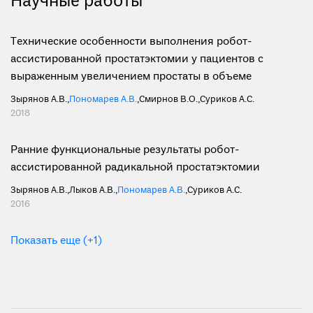
Научные работы
Технические особенности выполнения робот-
ассистированной простатэктомии у пациентов с
выраженным увеличением простаты в объеме
Зырянов А.В.
,
Пономарев А.В.
,
Смирнов В.О.
,
Суриков А.С.
2018
Ранние функциональные результаты робот-
ассистированной радикальной простатэктомии
Зырянов А.В.
,
Лыков А.В.
,
Пономарев А.В.
,
Суриков А.С.
2016
Показать еще (+1)