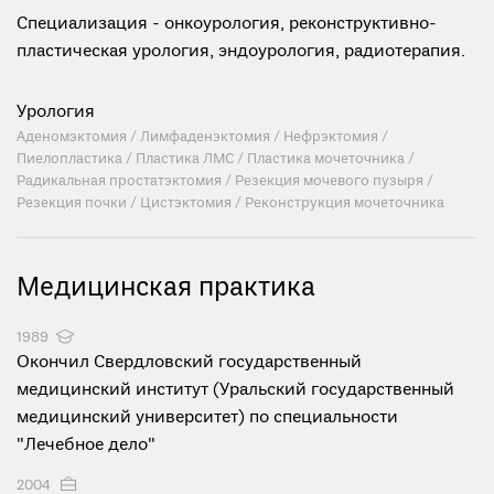
Специализация - онкоурология, реконструктивно-
пластическая урология, эндоурология, радиотерапия.
Урология
Аденомэктомия / Лимфаденэктомия / Нефрэктомия /
Пиелопластика / Пластика ЛМС / Пластика мочеточника /
Радикальная простатэктомия / Резекция мочевого пузыря /
Резекция почки / Цистэктомия / Реконструкция мочеточника
Медицинская практика
1989
Окончил Свердловский государственный
медицинский институт (Уральский государственный
медицинский университет) по специальности
"Лечебное дело"
2004