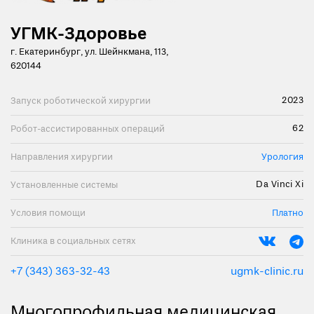
УГМК-Здоровье
г. Екатеринбург, ул. Шейнкмана, 113,
620144
2023
Запуск роботической хирургии
62
Робот-ассистированных операций
Направления хирургии
Урология
Da Vinci Xi
Установленные системы
Условия помощи
Платно
Клиника в социальных сетях
+7 (343) 363-32-43
ugmk-clinic.ru
Многопрофильная медицинская