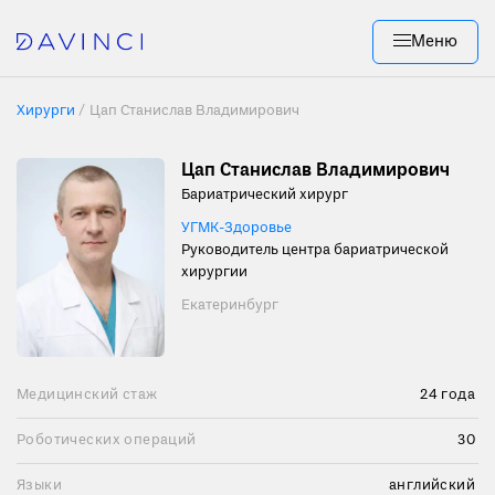
Меню
Хирурги
/
Цап Станислав Владимирович
Цап Станислав Владимирович
Бариатрический хирург
УГМК-Здоровье
Руководитель центра бариатрической
хирургии
Екатеринбург
Медицинский стаж
24 года
Роботических операций
30
Языки
английский