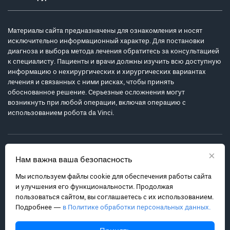
Материалы сайта предназначены для ознакомления и носят
исключительно информационный характер. Для постановки
диагноза и выбора метода лечения обратитесь за консультацией
к специалисту. Пациенты и врачи должны изучить всю доступную
информацию о нехирургических и хирургических вариантах
лечения и связанных с ними рисках, чтобы принять
обоснованное решение. Серьезные осложнения могут
возникнуть при любой операции, включая операцию с
использованием робота da Vinci.
×
Нам важна ваша безопасность
Мы используем файлы cookie для обеспечения работы сайта
Политика обработки персональных данных
и улучшения его функциональности. Продолжая
Соглашение с пользователем
пользоваться сайтом, вы соглашаетесь с их использованием.
Подробнее —
в Политике обработки персональных данных.
Карта сайта
info@robot-davinci.ru