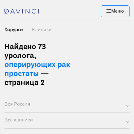
Меню
Хирурги
Клиники
Найдено 73
уролога,
оперирующих рак
простаты
—
страница 2
Вся Россия
Все клиники