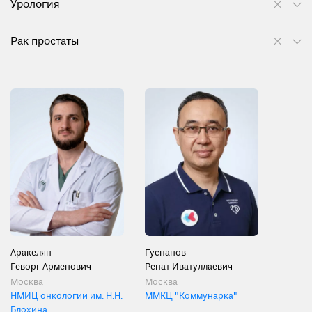
Урология
Рак простаты
Аракелян
Гуспанов
Геворг Арменович
Ренат Иватуллаевич
Москва
Москва
НМИЦ онкологии им. Н.Н.
ММКЦ "Коммунарка"
Блохина