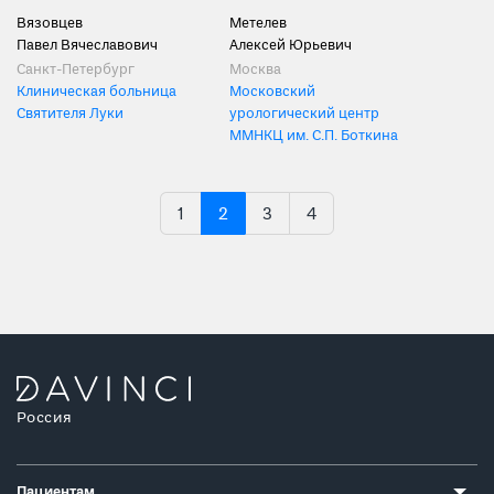
Вязовцев
Метелев
Павел Вячеславович
Алексей Юрьевич
Санкт-Петербург
Москва
Клиническая больница
Московский
Святителя Луки
урологический центр
ММНКЦ им. С.П. Боткина
1
2
3
4
Россия
Пациентам