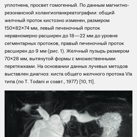
уплотнена, просвет гомогенный. По данным магнитно-
резонансной холангиопанкреатографии: общий
желчный проток кистозно изменен, размером
150×82×74 мм, левый печеночный проток
неравномерно расширен до 18—22 мм до уровня
сегментарных протоков, правый печеночный проток
расширен до 9 мм (рис. 1). Желчный пузырь размером
70×28 мм, вытянутой формы с множественными
перетяжками. На основании данных лучевых методов
выставлен диагноз: киста общего желчного протока VIa
типа (по T. Todani и соавт., 1977) [10, 11].