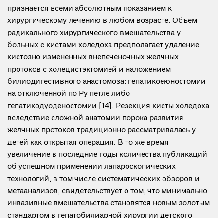
признается всеми абсолютным показанием к
хирургическому лечению в любом возрасте. Объем
радикального хирургического вмешательства у
больных с кистами холедоха предполагает удаление
кистозно измененных внепеченочных желчных
протоков с холецистэктомией и наложением
билиодигестивного анастомоза: гепатикоеюностомии
на отключенной по Ру петле либо
гепатикодуоденостомии [14]. Резекция кисты холедоха
вследствие сложной анатомии порока развития
желчных протоков традиционно рассматривалась у
детей как открытая операция. В то же время
увеличение в последние годы количества публикаций
об успешном применении лапароскопических
технологий, в том числе систематических обзоров и
метаанализов, свидетельствует о том, что минимально
инвазивные вмешательства становятся новым золотым
стандартом в гепатобилиарной хирургии детского