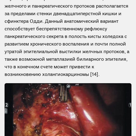
желчного и панкреатического протоков располагается
за пределами стенки двенадцатиперстной кишки и
сфинктера Одди. Данный анатомический вариант
способствует беспрепятственному рефлюксу
панкреатического секрета в полость кисты холедоха с
развитием хронического воспаления и почти полной
утратой эпителиальной выстилки желчных протоков, а
также возможной метаплазией билиарного эпителия,
что в конечном счете может привести к
возникновению холангиокарциномы [14].