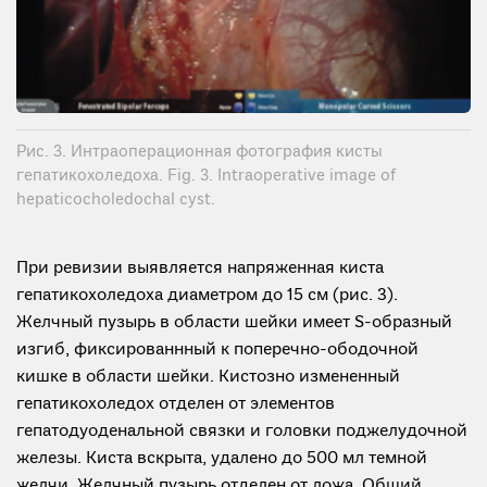
Рис. 3. Интраоперационная фотография кисты
гепатикохоледоха. Fig. 3. Intraoperative image of
hepaticocholedochal cyst.
При ревизии выявляется напряженная киста
гепатикохоледоха диаметром до 15 см (рис. 3).
Желчный пузырь в области шейки имеет S-образный
изгиб, фиксированнный к поперечно-ободочной
кишке в области шейки. Кистозно измененный
гепатикохоледох отделен от элементов
гепатодуоденальной связки и головки поджелудочной
железы. Киста вскрыта, удалено до 500 мл темной
желчи. Желчный пузырь отделен от ложа. Общий