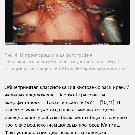
Рис. 4. Интраоперационная фотография
гепатикоеюноанастомоза по типу конец в бок. Fig. 4.
Intraoperative image of end-to-side hepaticojejunostomy.
Общепринятая классификация кистозных расширений
желчных предложена F. Alonso-Lej и соавт. и
модифицирова T. Todani и соавт. в 1977 г. [10, 11]. В
нашем случае с учетом данных лучевых методов
исследования у ребенка была киста общего желчного
протока с вовлечением долевых протоков IVa типа.
Факт установления диагноза кисты холедоха