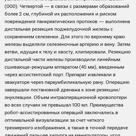
(000). Четвертой — в связи с размерами образований
более 2 см, глубиной их расположения и риском
повреждения панкреатических протоков — выполнена
дистальная резекция поджелудочной железы с
сохранением селезенки. Для этого по верхнему краю
железы выделяли селезеночные артерию и вену. Затем
ветви, идущие к телу и хвосту, клипировали. Резекцию
дистальной части железы производили линейным
сшивающе-режущим аппаратом (45 мм), введенным
через ассистентский порт. Препарат извлекали в
эвакуаторе через параумбиликальную рану. Операцию
завершали постановкой дренажа к зоне резекции/
энуклеации. Объем интраоперационной кровопотери
во всех случаях не превышал 100 мл. Преимущества
робот-ассистированных операций заключались в
оптимальной визуализации за счет четкого
трехмерного изображения, а также в точной передаче
движений пальцев хирурга на манипуляторы, угол