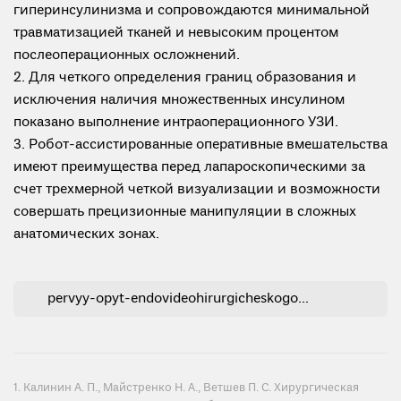
гиперинсулинизма и сопровождаются минимальной
травматизацией тканей и невысоким процентом
послеоперационных осложнений.
2. Для четкого определения границ образования и
исключения наличия множественных инсулином
показано выполнение интраоперационного УЗИ.
3. Робот-ассистированные оперативные вмешательства
имеют преимущества перед лапароскопическими за
счет трехмерной четкой визуализации и возможности
совершать прецизионные манипуляции в сложных
анатомических зонах.
pervyy-opyt-endovideohirurgicheskogo-lecheniya-organicheskogo-giperinsulinizma.pdf
1. Калинин А. П., Майстренко Н. А., Ветшев П. С. Хирургическая