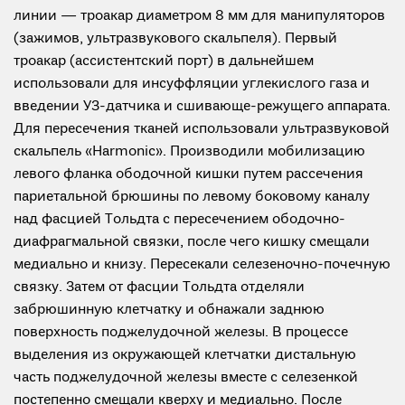
линии — троакар диаметром 8 мм для манипуляторов
(зажимов, ультразвукового скальпеля). Первый
троакар (ассистентский порт) в дальнейшем
использовали для инсуффляции углекислого газа и
введении УЗ-датчика и сшивающе-режущего аппарата.
Для пересечения тканей использовали ультразвуковой
скальпель «Harmonic». Производили мобилизацию
левого фланка ободочной кишки путем рассечения
париетальной брюшины по левому боковому каналу
над фасцией Тольдта с пересечением ободочно-
диафрагмальной связки, после чего кишку смещали
медиально и книзу. Пересекали селезеночно-почечную
связку. Затем от фасции Тольдта отделяли
забрюшинную клетчатку и обнажали заднюю
поверхность поджелудочной железы. В процессе
выделения из окружающей клетчатки дистальную
часть поджелудочной железы вместе с селезенкой
постепенно смещали кверху и медиально. После