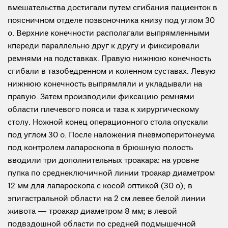
вмешательства достигали путем сгибания пациенток в
поясничном отделе позвоночника книзу под углом 30
o. Верхние конечности располагали выпрямленными
кпереди параллельно друг к другу и фиксировали
ремнями на подставках. Правую нижнюю конечность
сгибали в тазобедренном и коленном суставах. Левую
нижнюю конечность выпрямляли и укладывали на
правую. Затем производили фиксацию ремнями
области плечевого пояса и таза к хирургическому
столу. Ножной конец операционного стола опускали
под углом 30 o. После наложения пневмоперитонеума
под контролем лапароскопа в брюшную полость
вводили три дополнительных троакара: на уровне
пупка по среднеключичной линии троакар диаметром
12 мм для лапароскопа с косой оптикой (30 o); в
эпигастральной области на 2 см левее белой линии
живота — троакар диаметром 8 мм; в левой
подвздошной области по средней подмышечной