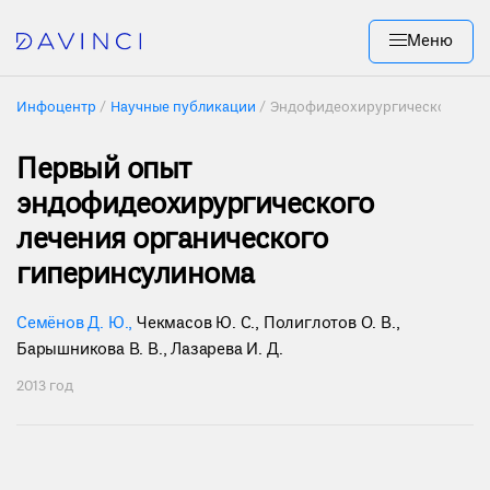
Меню
Инфоцентр
Научные публикации
Эндофидеохирургическое лече
Первый опыт
эндофидеохирургического
лечения органического
гиперинсулинома
Семёнов Д. Ю.
,
Чекмасов Ю. С.
,
Полиглотов О. В.
,
Барышникова В. В.
,
Лазарева И. Д.
2013 год