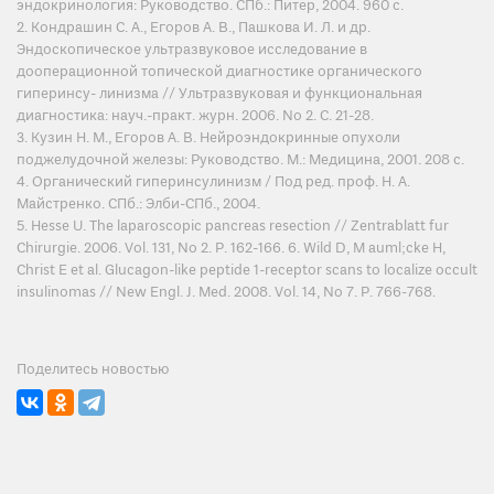
эндокринология: Руководство. СПб.: Питер, 2004. 960 с.
2. Кондрашин С. А., Егоров А. В., Пашкова И. Л. и др.
Эндоскопическое ультразвуковое исследование в
дооперационной топической диагностике органического
гиперинсу- линизма // Ультразвуковая и функциональная
диагностика: науч.-практ. журн. 2006. No 2. С. 21-28.
3. Кузин Н. М., Егоров А. В. Нейроэндокринные опухоли
поджелудочной железы: Руководство. М.: Медицина, 2001. 208 с.
4. Органический гиперинсулинизм / Под ред. проф. Н. А.
Майстренко. СПб.: Элби-СПб., 2004.
5. Hesse U. The laparoscopic pancreas resection // Zentrablatt fur
Chirurgie. 2006. Vol. 131, No 2. P. 162-166. 6. Wild D, M auml;cke H,
Christ E et al. Glucagon-like peptide 1-receptor scans to localize occult
insulinomas // New Engl. J. Med. 2008. Vol. 14, No 7. P. 766-768.
Поделитесь новостью