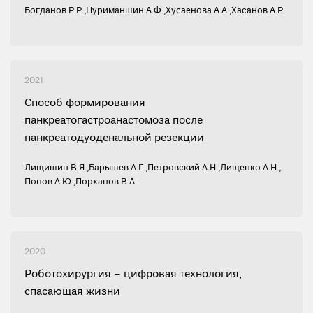
Богданов Р.Р.
,
Нуриманшин А.Ф.
,
Хусаенова А.А.
,
Хасанов А.Р.
2021
Способ формирования
панкреатогастроанастомоза после
панкреатодуоденальной резекции
Лищишин В.Я.
,
Барышев А.Г.
,
Петровский А.Н.
,
Лищенко А.Н.
,
Попов А.Ю.
,
Порханов В.А.
2020
Роботохирургия – цифровая технология,
спасающая жизни