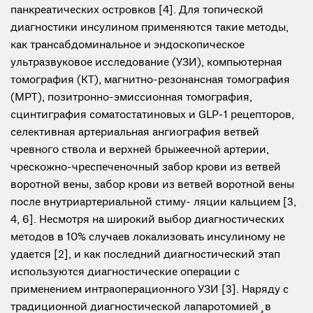
панкреатических островков [4]. Для топической
диагностики инсулином применяются такие методы,
как трансабдоминальное и эндоскопическое
ультразвуковое исследование (УЗИ), компьютерная
томография (КТ), магнитно-резонансная томография
(МРТ), позитронно-эмиссионная томография,
сцинтиграфия соматостатиновых и GLP-1 рецепторов,
селективная артериальная ангиография ветвей
чревного ствола и верхней брыжеечной артерии,
чрескожно-чреспеченочный забор крови из ветвей
воротной вены, забор крови из ветвей воротной вены
после внутриартериальной стиму- ляции кальцием [3,
4, 6]. Несмотря на широкий выбор диагностических
методов в 10% случаев локализовать инсулиному не
удается [2], и как последний диагностический этап
используются диагностические операции с
применением интраоперационного УЗИ [3]. Наряду с
традиционной диагностической лапаротомией ̧ в