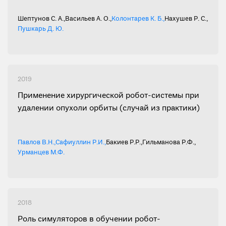
Шептунов С. А.
,
Васильев А. О.
,
Колонтарев К. Б.
,
Нахушев Р. С.
,
Пушкарь Д. Ю.
2019
Применение хирургической робот-системы при
удалении опухоли орбиты (случай из практики)
Павлов В.Н.
,
Сафиуллин Р.И.
,
Бакиев Р.Р.
,
Гильманова Р.Ф.
,
Урманцев М.Ф.
2018
Роль симуляторов в обучении робот-