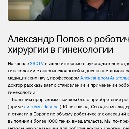
Александр Попов о роботи
хирургии в гинекологии
На канале
360TV
вышло интервью с руководителем отд
гинекологии с онкогинекологией и дневным стациона
медицинских наук, профессором
Александром Анатоль
доктор рассказывает о становлении и применении робо
гинекологии.
– Большим прорывным скачком было приобретение роб
(прим.:
системы da Vinci
) 10 лет назад. Сегодня мы лиде
и отчасти в Европе по объему роботических операций 
выполнили более 1000 таких вмешательств. Мы по-пр
методы, находим ниши для роботической хирургии, ре