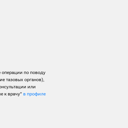
 операции по поводу
е тазовых органов),
консультации или
е к врачу"
в профиле