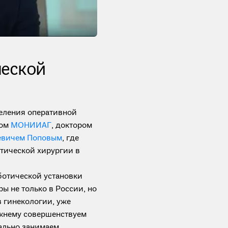
ческой
еления оперативной
ром
МОНИИАГ
, доктором
евичем Поповым
, где
тической хирургии в
отической установки
ры не только в России, но
в гинекологии, уже
ежнему совершенствуем
ально занимаем