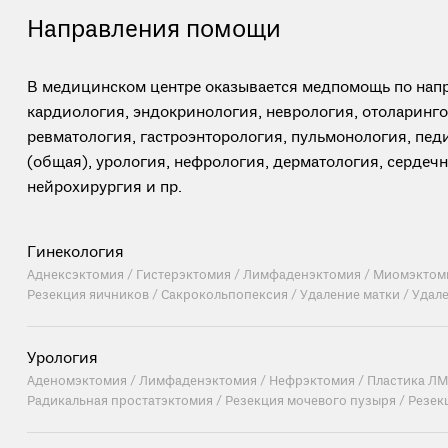
Направления помощи
В медицинском центре оказывается медпомощь по напр
кардиология, эндокринология, неврология, отоларинго
ревматология, гастроэнторология, пульмонология, пед
(общая), урология, нефрология, дерматология, сердеч
нейрохирургия и пр.
Гинекология
Аднексэктомия /
Гистерэктомия /
Лимфаденэктомия /
Миомэктом
Резекция яичников /
Сакрокольпопексия /
Удаление матки /
Удале
Урология
Аденомэктомия /
Лимфаденэктомия /
Нефрэктомия /
Пластика ЛМ
Радикальная простатэктомия /
Резекция мочевого пузыря /
Резек