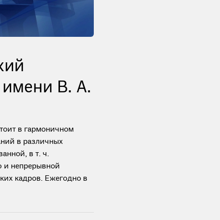
кий
имени В. А.
стоит в гармоничном
ний в различных
нной, в т. ч.
 и непрерывной
их кадров. Ежегодно в