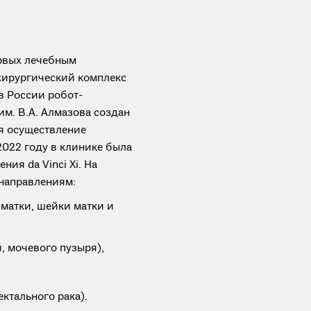
ервых лечебным
хирургический комплекс
 в России робот-
им. В.А. Алмазова создан
я осуществление
2022 году в клинике была
ния da Vinci Xi. На
направлениям:
 матки, шейки матки и
, мочевого пузыря),
ктального рака).