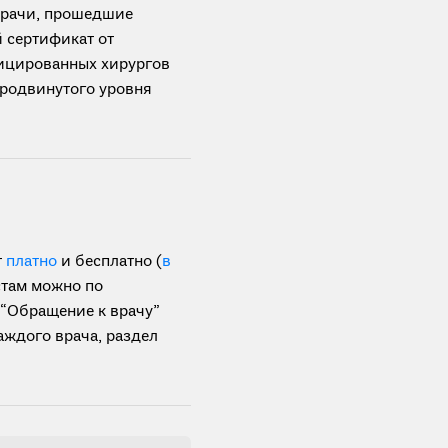
 врачи, прошедшие
 сертификат от
фицированных хирургов
родвинутого уровня
т
платно
и бесплатно (
в
стам можно по
 “Обращение к врачу”
аждого врача, раздел