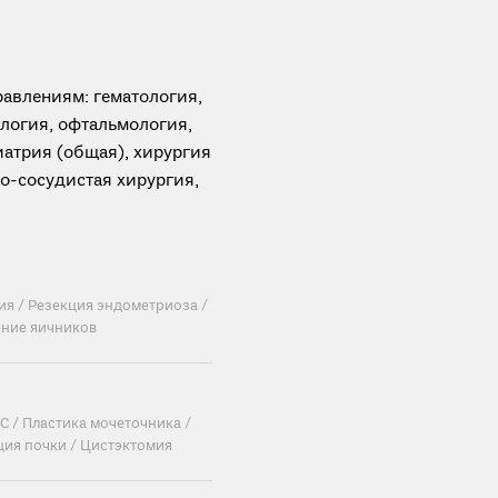
авлениям: гематология,
логия, офтальмология,
иатрия (общая), хирургия
но-сосудистая хирургия,
ия /
Резекция эндометриоза /
ние яичников
С /
Пластика мочеточника /
ция почки /
Цистэктомия