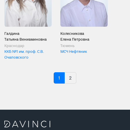
Галдина
Колесникова
Татьяна Вениаминовна
Елена Петровна
Краснодар
Тюмень
ККБ №1 им. проф. С.В.
МСЧ Нефтяник
Очаповского
1
2