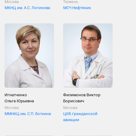
Москва
Тюмень
МКНЦ им. А.С. Логинова
МСЧ Нефтяник
Игнатченко
Филимонов Виктор
Ольга Юрьевна
Борисович
Москва
Москва
ММНКЦ им. С.П. Боткина
ЦКБ гражданской
авиации