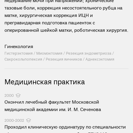
недержание мочи при напряжении; хронические
тазовые боли, коррекция несостоятельного рубца на
матке, хирургическая коррекция ИЦН и
прегравидарная подготовка пациенток с
оперированной шейкой матки, роботическая хирургия.
Гинекология
Гистерэктомия / Миомэктомия / Резекция эндометриоза /
Сакрокольпопексия / Резекция яичников / Аднексэктомия
Медицинская практика
2000
Окончил лечебный факультет Московской
медицинской академии им. И. М. Сеченова
2000-2002
Проходил клиническую ординатуру по специальности