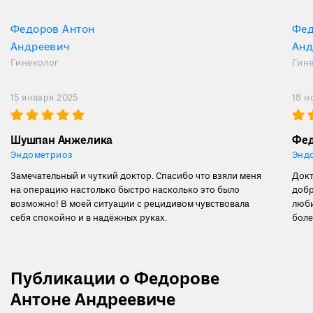
Федоров Антон
Фед
Андреевич
Анд
Гинеколог
Гин
15 января 2025
18 н
Шушпан Анжелика
Фед
Эндометриоз
Энд
Замечательный и чуткий доктор. Спасибо что взяли меня
Докт
на операцию настолько быстро насколько это было
добр
возможно! В моей ситуации с рецидивом чувствовала
люби
себя спокойно и в надёжных руках.
боле
Публикации о Федорове
Антоне Андреевиче