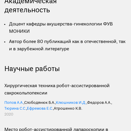
Академическая
деятельность
Доцент кафедры акушерства-гинекологии ФУВ
МОНИКИ
Автор более 80 публикаций как в отечественной, так
и в зарубежной литературе
Научные работы
Хирургическая техника робот-ассистированной
сакрокольпопексии
Попов А.А.
,
Слободянюк Б.А.
,
Клюшников И.Д.
,
Федоров А.А.
,
Тюрина С.С.
,
Ефремова Е.С.
,
Атрошенко К.В.
2020
Место робот-ассистированной лапароскопии в