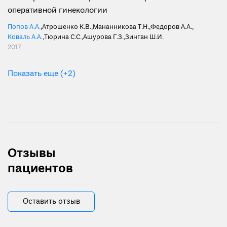
оперативной гинекологии
Попов А.А.
,
Атрошенко К.В.
,
Мананникова Т.Н.
,
Федоров А.А.
,
Коваль А.А.
,
Тюрина С.С.
,
Ашурова Г.З.
,
Зинган Ш.И.
2017
Показать еще (+2)
Отзывы
пациентов
Оставить отзыв