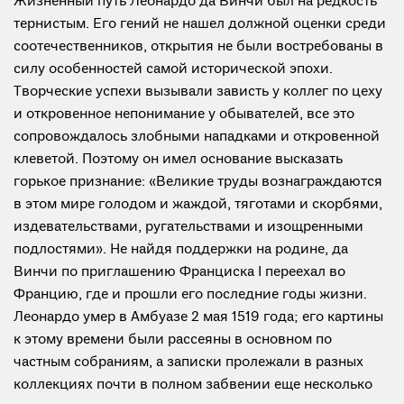
Жизненный путь Леонардо да Винчи был на редкость
тернистым. Его гений не нашел должной оценки среди
соотечественников, открытия не были востребованы в
силу особенностей самой исторической эпохи.
Творческие успехи вызывали зависть у коллег по цеху
и откровенное непонимание у обывателей, все это
сопровождалось злобными нападками и откровенной
клеветой. Поэтому он имел основание высказать
горькое признание: «Великие труды вознаграждаются
в этом мире голодом и жаждой, тяготами и скорбями,
издевательствами, ругательствами и изощренными
подлостями». Не найдя поддержки на родине, да
Винчи по приглашению Франциска I переехал во
Францию, где и прошли его последние годы жизни.
Леонардо умер в Амбуазе 2 мая 1519 года; его картины
к этому времени были рассеяны в основном по
частным собраниям, а записки пролежали в разных
коллекциях почти в полном забвении еще несколько