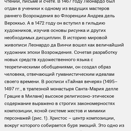
чтении, письме и счете. В 1467 году Леонардо был
отдан в ученики к одному из ведущих мастеров
раннего Возрождения во Флоренции Андреа дель
Вероккьо. А в 1472 году он вступил в гильдию
художников, изучив основы рисунка и других
необходимых дисциплин. В историю мировой
живописи Леонардо да Винчи вошел как величайший
художник эпохи Возрождения. Сочетая разработку
новых средств художественного языка с
теоретическими обобщениями, он создал образ
человека, отвечающий гуманистическим идеалам
своего времени. В росписи «Тайная вечеря» (1495–
1497 гг., в трапезной монастыря Санта-Мария делле
Грацие в Милане) высокое религиозно-этическое
содержание выражено в строгих закономерностях
композиции, ясной системе жестов и мимики
персонажей (рис. 1). Христос – центр композиции,
вокруг которого собирается буря эмоций. Это одно из