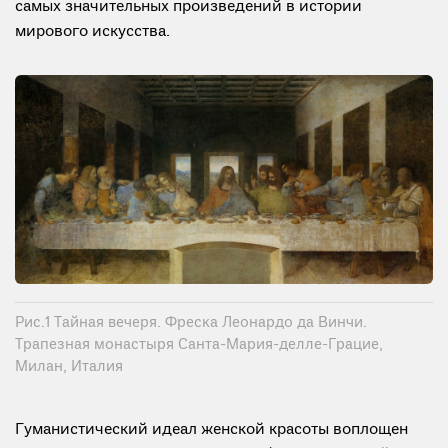
самых значительных произведений в истории
мирового искусства.
Рис.1 Тайная вечеря. Фреска Леонардо да Винчи.
Трапезная монастыря Санта-Мария-делле-Грацие,
Милан, Италия
Гуманистический идеал женской красоты воплощен