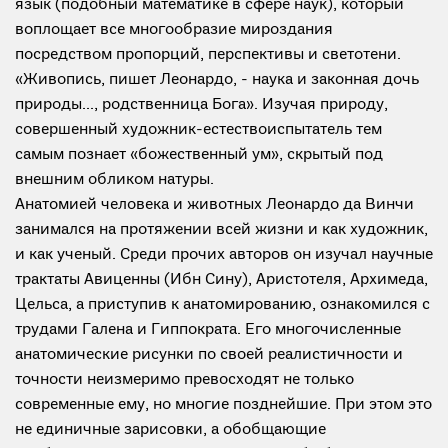
язык (подобный математике в сфере наук), который
воплощает все многообразие мироздания
посредством пропорций, перспективы и светотени.
«Живопись, пишет Леонардо, - наука и законная дочь
природы..., родственница Бога». Изучая природу,
совершенный художник-естествоиспытатель тем
самым познает «божественный ум», скрытый под
внешним обликом натуры.
Анатомией человека и животных Леонардо да Винчи
занимался на протяжении всей жизни и как художник,
и как ученый. Среди прочих авторов он изучал научные
трактаты Авиценны (Ибн Сину), Аристотеля, Архимеда,
Цельса, а приступив к анатомированию, ознакомился с
трудами Галена и Гиппократа. Его многочисленные
анатомические рисунки по своей реалистичности и
точности неизмеримо превосходят не только
современные ему, но многие позднейшие. При этом это
не единичные зарисовки, а обобщающие