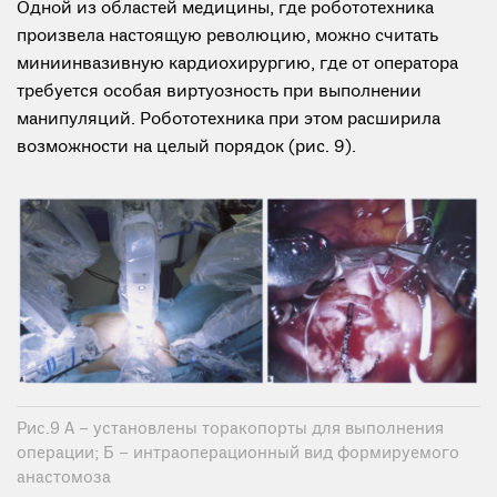
Одной из областей медицины, где робототехника
произвела настоящую революцию, можно считать
миниинвазивную кардиохирургию, где от оператора
требуется особая виртуозность при выполнении
манипуляций. Робототехника при этом расширила
возможности на целый порядок (рис. 9).
Рис.9 А – установлены торакопорты для выполнения
операции; Б – интраоперационный вид формируемого
анастомоза