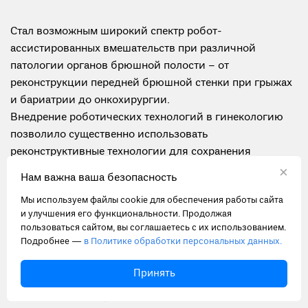
Стал возможным широкий спектр робот-
ассистированных вмешательств при различной
патологии органов брюшной полости – от
реконструкции передней брюшной стенки при грыжах
и бариатрии до онкохирургии.
Внедрение роботических технологий в гинекологию
позволило существенно использовать
реконструктивные технологии для сохранения
репродуктивного потенциала женщин.
×
Нам важна ваша безопасность
На основании значительного опыта, самого большого в
Мы используем файлы cookie для обеспечения работы сайта
России и одного из самых значительных в Восточной
и улучшения его функциональности. Продолжая
Европе, можно выделить ряд областей применения
пользоваться сайтом, вы соглашаетесь с их использованием.
роботической хирургии:
Подробнее —
в Политике обработки персональных данных.
грудная хирургия и
кардиохирургия
– выделение и
Принять
подготовка аутоартериальных кондуитов (внутренней
грудной артерии), реконструкция митрального и