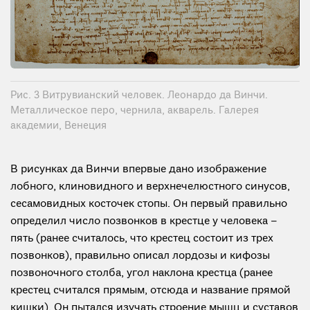
Рис. 3 Витрувианский человек. Леонардо да Винчи.
Металлическое перо, чернила, акварель. Галерея
академии, Венеция
В рисунках да Винчи впервые дано изображение
лобного, клиновидного и верхнечелюстного синусов,
сесамовидных косточек стопы. Он первый правильно
определил число позвонков в крестце у человека –
пять (ранее считалось, что крестец состоит из трех
позвонков), правильно описал лордозы и кифозы
позвоночного столба, угол наклона крестца (ранее
крестец считался прямым, отсюда и название прямой
кишки). Он пытался изучать строение мышц и суставов