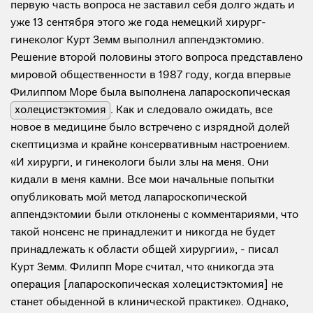
первую часть вопроса не заставил себя долго ждать и
уже 13 сентября этого же года немецкий хирург-
гинеколог Курт Земм выполнил аппендэктомию.
Решение второй половины этого вопроса представлено
мировой общественности в 1987 году, когда впервые
Филиппом Море была выполнена лапароскопическая
холецистэктомия
. Как и следовало ожидать, все
новое в медицине было встречено с изрядной долей
скептицизма и крайне консервативным настроением.
«И хирурги, и гинекологи были злы на меня. Они
кидали в меня камни. Все мои начальные попытки
опубликовать мой метод лапароскопической
аппендэктомии были отклонены с комментариями, что
такой нонсенс не принадлежит и никогда не будет
принадлежать к области общей хирургии», - писал
Курт Земм. Филипп Море считал, что «никогда эта
операция [лапароскопическая холецистэктомия] не
станет обыденной в клинической практике». Однако,