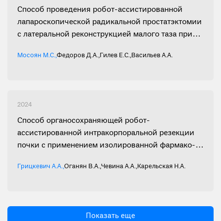
Способ проведения робот-ассистированной
лапароскопической радикальной простатэктомии
с латеральной реконструкцией малого таза при
лечении рака предстательной железы
Мосоян М.С.
,
Федоров Д.А.
,
Гилев Е.С.
,
Васильев А.А.
2024
Способ органосохраняющей робот-
ассистированной интракорпоральной резекции
почки с применением изолированной фармако-
холодовой ишемии кардиоплегическим
Грицкевич А.А.
,
Оганян В.А.
,
Чевина А.А.
,
Карельская Н.А.
раствором
Показать еще