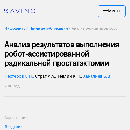
Меню
Инфоцентр
Научные публикации
Анализ результатов робот-рад
Анализ результатов выполнения
робот-ассистированной
радикальной простатэктомии
Нестеров С.Н.
,
Страт А.А.
,
Тевлин К.П.
,
Ханалиев Б.В.
2016 год
Содержание
Введение