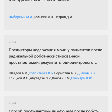
в хирургии грыж. Опыт клиники
Выборный М.И.
,
Колыгин А.В.
,
Петров Д.И.
2024
Предикторы недержания мочи у пациентов после
радикальной робот-ассистированной
простатэктомии: результаты одноцентрового
исследования
Шведов А.М.
,
Колонтарев К.Б.
,
Бормотин А.В.
,
Дьяков В.В.
,
Грицков И.О.
,
Абуладзе Л.Р.
,
Кочоян Т.М.
,
Пушкарь Д.Ю.
2024
Способ профилактики лимфоцеле после робот-