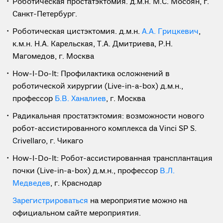
Роботическая простатэктомия. д.м.н. М.С. Мосоян, г.
Санкт-Петербург.
Роботическая цистэктомия. д.м.н.
А.А. Грицкевич
,
к.м.н. Н.А. Карельская, Т.А. Дмитриева, Р.Н.
Магомедов, г. Москва
How-I-Do-It: Профилактика осложнений в
роботической хирургии (Live-in-a-box) д.м.н.,
профессор
Б.В. Ханалиев
, г. Москва
Радикальная простатэктомия: возможности нового
робот-ассистированного комплекса da Vinci SP S.
Crivellaro, г. Чикаго
How-I-Do-It: Робот-ассистированная трансплантация
почки (Live-in-a-box) д.м.н., профессор
В.Л.
Медведев
, г. Краснодар
Зарегистрироваться
на мероприятие можно на
официальном сайте мероприятия.