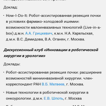
Доклад:
How-I-Do-It: Робот-ассистированная резекция почки
в условиях фармако-холодовой ишемии:
возможности малоинвазивных технологий (Live-in-a-
box) д.м.н.
А.А. Грицкевич
, к.м.н. Н.А. Карельская,
д.м.н. В.С. Демидова, В.А. Оганян, г. Москва.
Дискуссионный клуб «Инновации в роботической
хирургии в урологии»
Доклады:
Робот-ассистированная резекция почки: расширение
возможностей миниинвазивной хирургии. член-
корреспондент РАН
В.Б. Матвеев,
г. Москва.
Новые технологии в роботической хирургии в
онкоурологии. д.м.н.
Е.В. Шпоть
, г. Москва