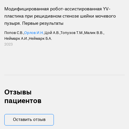
Модифицированная робот-ассистированная YV-
пластика при рецидивном стенозе шейки мочевого
пузыря. Первые результаты
Попов С.В.
,
Орлов И.Н.
,
Цой А.В.
,
Топузов Т.М.
,
Малик В.В.
,
Неймарк А.И.
,
Неймарк Б.А.
2023
Отзывы
пациентов
Оставить отзыв