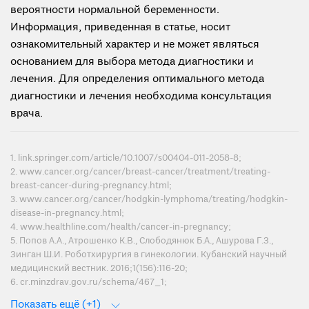
вероятности нормальной беременности.
Информация, приведенная в статье, носит
ознакомительный характер и не может являться
основанием для выбора метода диагностики и
лечения. Для определения оптимального метода
диагностики и лечения необходима консультация
врача.
1. link.springer.com/article/10.1007/s00404-011-2058-8;
2. www.cancer.org/cancer/breast-cancer/treatment/treating-
breast-cancer-during-pregnancy.html;
3. www.cancer.org/cancer/hodgkin-lymphoma/treating/hodgkin-
disease-in-pregnancy.html;
4. www.healthline.com/health/cancer-in-pregnancy;
5. Попов А.А., Атрошенко К.В., Слободянюк Б.А., Ашурова Г.З.,
Зинган Ш.И. Роботхирургия в гинекологии. Кубанский научный
медицинский вестник. 2016;1(156):116-20;
6. cr.minzdrav.gov.ru/schema/467_1;
Показать ещё (+1)