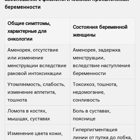
беременности
Общие симптомы,
Состояния беременной
характерные для
женщины
онкологии
Аменорея, отсутствие
Аменорея, задержка
или изменение
менструации,
менструации вследствие
вследствие наступления
раковой интоксикации
беременности
Утомляемость, слабость,
Токсикоз, тошнота,
изменение аппетита,
недомогание,
тошнота
сонливость
Ломота в костях,
Боль в суставах,
мышщах, суставах
пояснице
Гиперпигментация
Изменение цвета кожи,
линии от пупка до лобка,