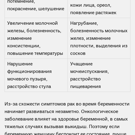
потемнение,
кожи лица, ореол,
покраснение, шелушение
появление растяжек
Увеличение молочной
Нагрубание,
железы, болезненность,
болезненность молочных
изменение
желез, изменение
консистенции,
плотности, выделения из
повышение температуры
сосков
Нарушение
Учащение
функционирования
мочеиспускания,
мочевого пузыря,
расстройство
расстройство стула
пищеварения
Из-за схожести симптомов рак во время беременности
начинает развиваться незаметно. Онкологическое
заболевание влияет на здоровье беременной, в самых
тяжелых случаях вызывая выкидыш. Поэтому если
беременную женщину беспокоит ее состояние, лучше