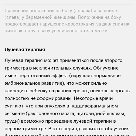
Сравнение положения на боку (справа) и на спине
(слева) у беременной женщины. Положение на боку
предотвращает нарушение кровотока из-за давления на
нижнюю полую вену увеличенного тела матки
Лучевая терапия
Лучевая терапия может применяться после второго
триместра в исключительных случаях. Облучение
имеет тератогенный эффект (нарушает нормальное
эмбриональное развитие), что может сильно
навредить ребенку на ранних сроках, поскольку органы
полностью не сформированы. Некоторые врачи
считают, что при опухолях в наддиафрагмальном
сегменте (рак головного мозга, щитовидной железы,
груди) возможно проведение лучевой терапии в
первом триместре. В этот период защита от облучения