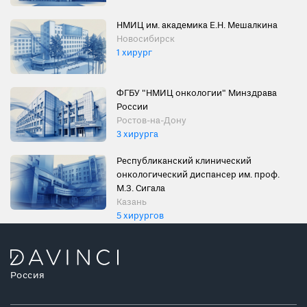
НМИЦ им. академика Е.Н. Мешалкина
Новосибирск
1 хирург
ФГБУ "НМИЦ онкологии" Минздрава
России
Ростов-на-Дону
3 хирурга
Республиканский клинический
онкологический диспансер им. проф.
М.З. Сигала
Казань
5 хирургов
Россия