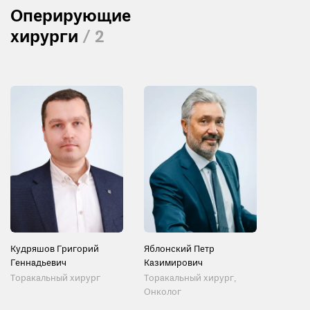
Оперирующие
хирурги
/ 2
Кудряшов Григорий
Яблонский Петр
Геннадьевич
Казимирович
Торакальный хирург
Торакальный хирург,
Онколог