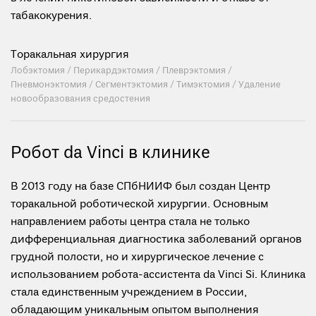
табакокурения.
Торакальная хирургия
Лобэктомия /
Перикардэктомия /
Плеврэктомия /
Пневмонэктомия /
Сегментэктомия /
Тимэктомия /
Удаление
новообразования средостения
Робот da Vinci в клинике
В 2013 году на базе СПбНИИФ был создан Центр
торакальной роботической хирургии. Основным
направлением работы центра стала не только
дифференциальная диагностика заболеваний органов
грудной полости, но и хирургическое лечение с
использованием робота-ассистента da Vinci Si. Клиника
стала единственным учреждением в России,
обладающим уникальным опытом выполнения