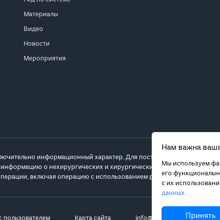
Материалы
Видео
Новости
Мероприятия
Нам важна ваша
лючительно информационный характер. Для постановки диагноза и выб
Мы используем фай
 информацию о нехирургических и хирургических вариантах лечения и
его функционально
перации, включая операцию с использованием робота da Vinci.
с их использован
данных.
Принять
с пользователем
Карта сайта
info@robot-davinci.ru