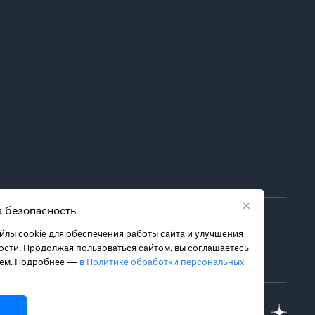
×
 безопасность
ора метода лечения обратитесь за консультацией к
лы cookie для обеспечения работы сайта и улучшения
 связанных с ними рисках, чтобы принять обоснованное
сти. Продолжая пользоваться сайтом, вы соглашаетесь
ием. Подробнее —
в Политике обработки персональных