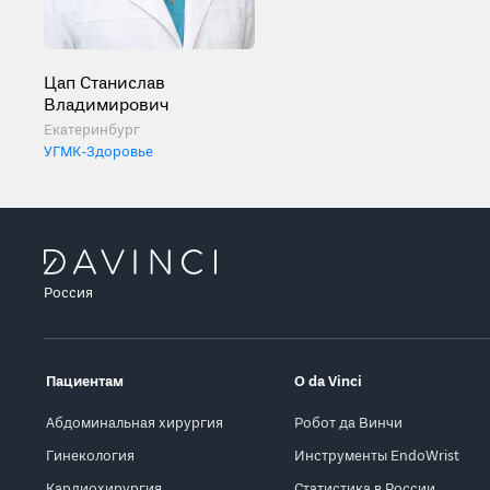
Цап Станислав
Владимирович
Екатеринбург
УГМК-Здоровье
Россия
Пациентам
О da Vinci
Абдоминальная хирургия
Робот да Винчи
Гинекология
Инструменты EndoWrist
Кардиохирургия
Статистика в России