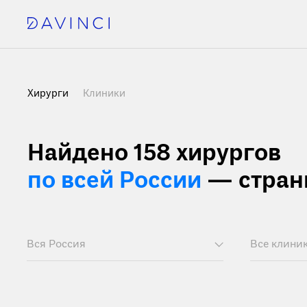
Хирурги
Клиники
Найдено 158 хирургов
по всей России
— стран
Вся Россия
Все клини