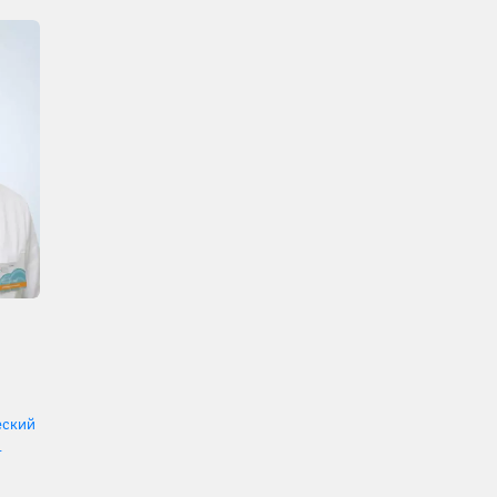
еский
.