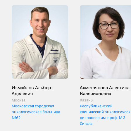
Измайлов Альберт
Ахметзянова Алевтина
Аделевич
Валериановна
Москва
Казань
Московская городская
Республиканский
онкологическая больница
клинический онкологическ
№62
диспансер им. проф. М.З.
Сигала