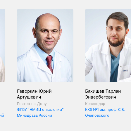
Геворкян Юрий
Бахишев Тарлан
Артушевич
Энвербегович
Ростов-на-Дону
Краснодар
ФГБУ "НМИЦ онкологии"
ККБ №1 им. проф. С.В.
ий
Минздрава России
Очаповского