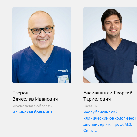
Егоров
Басиашвили Георгий
Вячеслав Иванович
Тариелович
Московская область
Казань
Ильинская больница
Республиканский
клинический онкологическ
диспансер им. проф. М.З.
Сигала