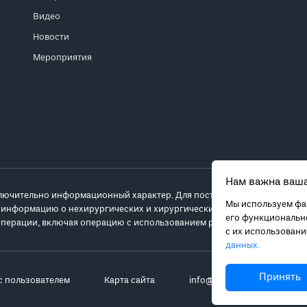
Видео
Новости
Мероприятия
Нам важна ваша
лючительно информационный характер. Для постановки диагноза и выб
Мы используем фай
 информацию о нехирургических и хирургических вариантах лечения и
его функционально
перации, включая операцию с использованием робота da Vinci.
с их использован
данных.
Принять
с пользователем
Карта сайта
info@robot-davinci.ru