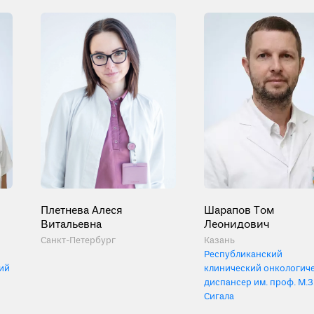
Плетнева Алеся
Шарапов Том
Витальевна
Леонидович
Санкт-Петербург
Казань
Республиканский
ий
клинический онкологич
диспансер им. проф. М.З
Сигала