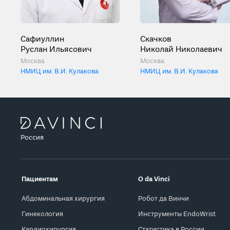
Сафиуллин
Скачков
Руслан Ильясович
Николай Николаевич
Москва
Москва
НМИЦ им. В.И. Кулакова
НМИЦ им. В.И. Кулакова
Россия
Пациентам
О da Vinci
Абдоминальная хирургия
Робот да Винчи
Гинекология
Инструменты EndoWrist
Кардиохирургия
Статистика в России