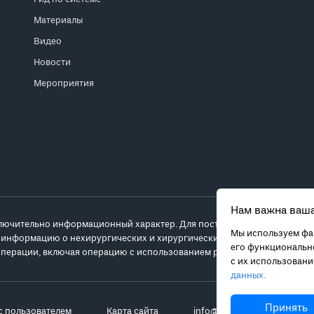
Материалы
Видео
Новости
Мероприятия
Нам важна ваша
лючительно информационный характер. Для постановки диагноза и выб
Мы используем фай
 информацию о нехирургических и хирургических вариантах лечения и
его функционально
перации, включая операцию с использованием робота da Vinci.
с их использован
данных.
Принять
с пользователем
Карта сайта
info@robot-davinci.ru