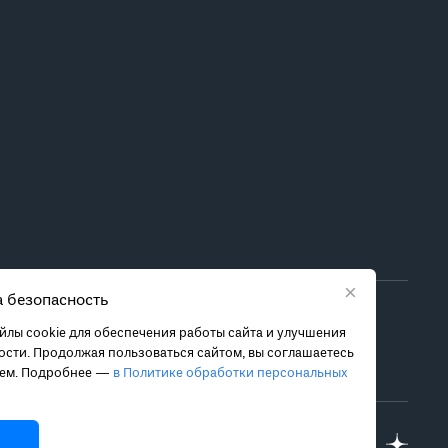
×
 безопасность
ора метода лечения обратитесь за консультацией к
лы cookie для обеспечения работы сайта и улучшения
 связанных с ними рисках, чтобы принять обоснованное
сти. Продолжая пользоваться сайтом, вы соглашаетесь
ием. Подробнее —
в Политике обработки персональных