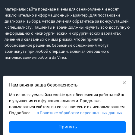
Материалы сайта предназначены для ознакомления и носят
исключительно информационный характер. Для постановки
диагноза и выбора метода лечения обратитесь за консультацией
к специалисту. Пациенты и врачи должны изучить всю доступную
информацию о нехирургических и хирургических вариантах
лечения и связанных с ними рисках, чтобы принять
обоснованное решение. Серьезные осложнения могут
возникнуть при любой операции, включая операцию с
использованием робота da Vinci.
×
Нам важна ваша безопасность
Мы используем файлы cookie для обеспечения работы сайта
Политика обработки персональных данных
и улучшения его функциональности. Продолжая
Соглашение с пользователем
пользоваться сайтом, вы соглашаетесь с их использованием.
Подробнее —
в Политике обработки персональных данных.
Карта сайта
info@robot-davinci.ru
Принять