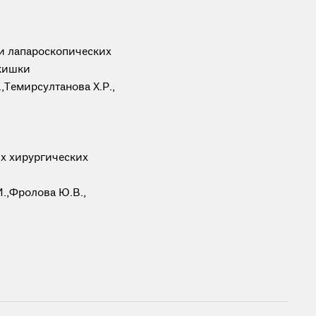
и лапароскопических
 кишки
.
,
Темирсултанова Х.Р.
,
х хирургических
И.
,
Фролова Ю.В.
,