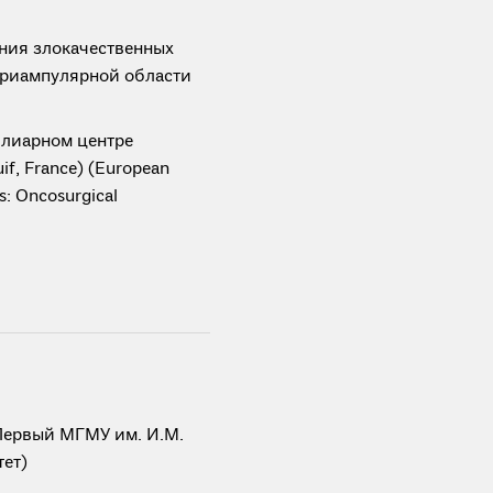
ния злокачественных
ериампулярной области
илиарном центре
if, France) (European
rs: Oncosurgical
Первый МГМУ им. И.М.
ет)