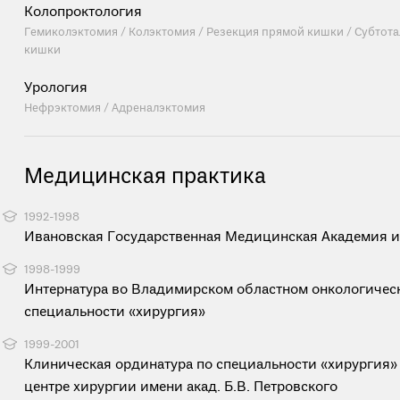
Колопроктология
Гемиколэктомия / Колэктомия / Резекция прямой кишки / Субтот
кишки
Урология
Нефрэктомия / Адреналэктомия
Медицинская практика
1992-1998
Ивановская Государственная Медицинская Академия им
1998-1999
Интернатура во Владимирском областном онкологичес
специальности «хирургия»
1999-2001
Клиническая ординатура по специальности «хирургия»
центре хирургии имени акад. Б.В. Петровского