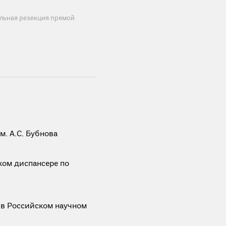
альная резекция прямой
. А.С. Бубнова
ком диспансере по
 в Российском научном