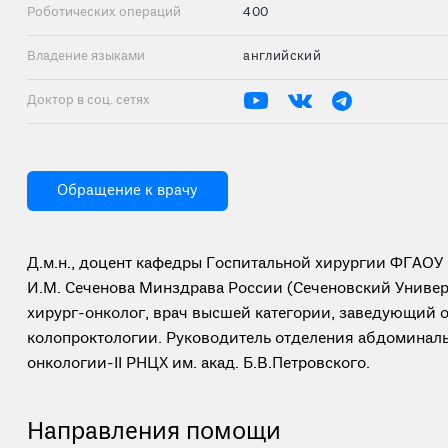
Роботических операций
400
Владение языками
английский
Доктор в соц. сетях
Обращение к врачу
Д.м.н., доцент кафедры Госпитальной хирургии ФГАО
И.М. Сеченова Минздрава России (Сеченовский Универ
хирург-онколог, врач высшей категории, заведующий 
колопроктологии. Руководитель отделения абдоминал
онкологии-II РНЦХ им. акад. Б.В.Петровского.
Направления помощи