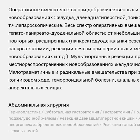
Оперативные вмешательства при доброкачественных и
новообразованиях желудка, двенадцатиперстной, тонко
т.ч.лапароскопические. Весь спектр оперативных вмеша
гепато-панкреато-дуоденальной области: от «небольши
повторных, расширенных (панкреатодуоденальная резе
панкреатэктомии, резекции печени при первичных и ме
новообразованиях и т.д.). Мультиорганные резекции п
местнораспространенных новообразованиях желудочно
Малотравматичные и радикальные вмешательства при 
копчиковом ходе, геморроидальной болезни, анальных
аноректальных свищах
Абдоминальная хирургия
Герниопластика / Субтотальная гастрэктомия / Гастрэктомия / По
поджелудочной железы / Резекция двенадцатиперстной кишки / 
неорганных забрюшинных новообразований / Резекция тонкой к
желчных путей