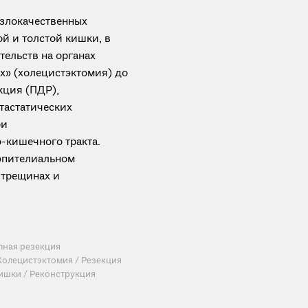
 злокачественных
й и толстой кишки, в
тельств на органах
х» (холецистэктомия) до
кция (ПДР),
тастатических
ри
-кишечного тракта.
эпителиальном
 трещинах и
лная резекция
Холецистэктомия / Резекция
ишки / Реконструкция