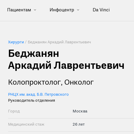
Пациентам
Инфоцентр
Da Vinci
Хирурги
/
Беджанян Аркадий Лаврентьевич
Беджанян 

Аркадий Лаврентьевич
Колопроктолог, Онколог
РНЦХ им. акад. Б.В. Петровского
Руководитель отделения
Город
Москва
Медицинский стаж
26 лет