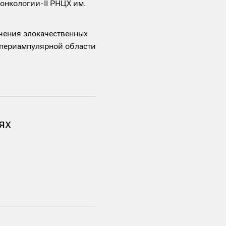
онкологии-II РНЦХ им.
чения злокачественных
периампулярной области
ях