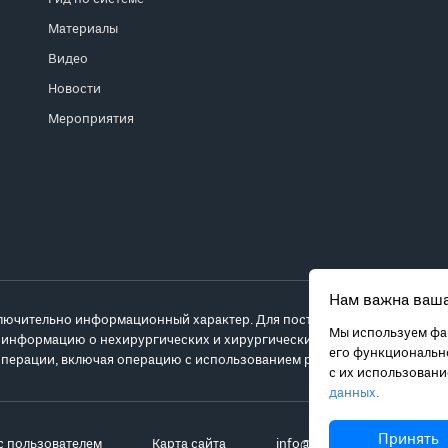
Материалы
Видео
Новости
Мероприятия
Нам важна ваша
лючительно информационный характер. Для постановки диагноза и выб
Мы используем фай
 информацию о нехирургических и хирургических вариантах лечения и
его функционально
перации, включая операцию с использованием робота da Vinci.
с их использован
данных.
Принять
с пользователем
Карта сайта
info@robot-davinci.ru