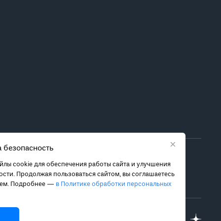
×
 безопасность
ора метода лечения обратитесь за консультацией к
лы cookie для обеспечения работы сайта и улучшения
 связанных с ними рисках, чтобы принять обоснованное
сти. Продолжая пользоваться сайтом, вы соглашаетесь
ием. Подробнее —
в Политике обработки персональных