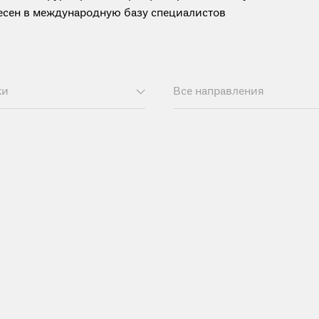
анесен в международную базу специалистов
ки
Все направления