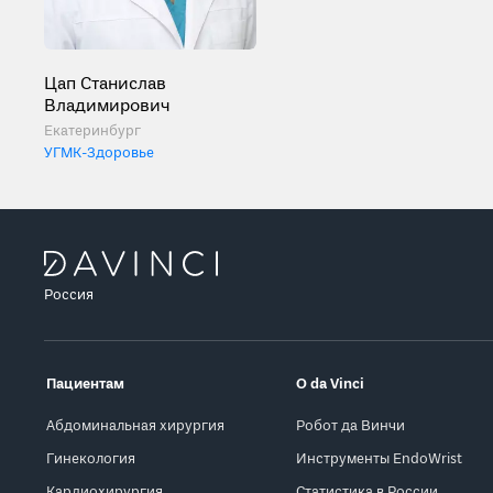
Цап Станислав
Владимирович
Екатеринбург
УГМК-Здоровье
Россия
Пациентам
О da Vinci
Абдоминальная хирургия
Робот да Винчи
Гинекология
Инструменты EndoWrist
Кардиохирургия
Статистика в России