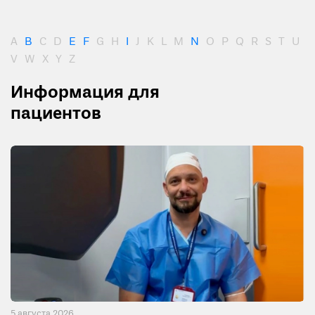
A
B
C
D
E
F
G
H
I
J
K
L
M
N
O
P
Q
R
S
T
U
V
W
X
Y
Z
Информация для
пациентов
5 августа 2026