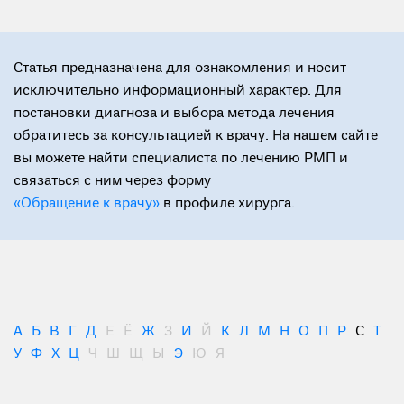
Статья предназначена для ознакомления и носит
исключительно информационный характер. Для
постановки диагноза и выбора метода лечения
обратитесь за консультацией к врачу. На нашем сайте
вы можете найти специалиста по лечению РМП и
связаться с ним через форму
«Обращение к врачу»
в профиле хирурга.
А
Б
В
Г
Д
Е
Ё
Ж
З
И
Й
К
Л
М
Н
О
П
Р
С
Т
У
Ф
Х
Ц
Ч
Ш
Щ
Ы
Э
Ю
Я