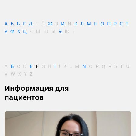
А
Б
В
Г
Д
Е
Ё
Ж
З
И
Й
К
Л
М
Н
О
П
Р
С
Т
У
Ф
Х
Ц
Ч
Ш
Щ
Ы
Э
Ю
Я
A
B
C
D
E
F
G
H
I
J
K
L
M
N
O
P
Q
R
S
T
U
V
W
X
Y
Z
Информация для
пациентов