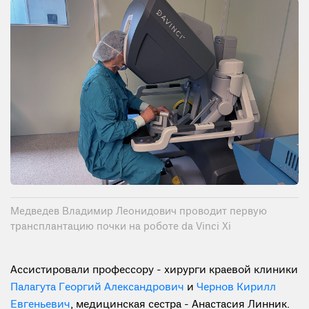
Медведев Владимир Леонидович проводит первую
трансплантацию почки на роботе da Vinci Xi
Ассистировали профессору - хирурги краевой клиники
Палагута Георгий Александрович
и
Чернов Кирилл
Евгеньевич
, медицинская сестра - Анастасия Линник.