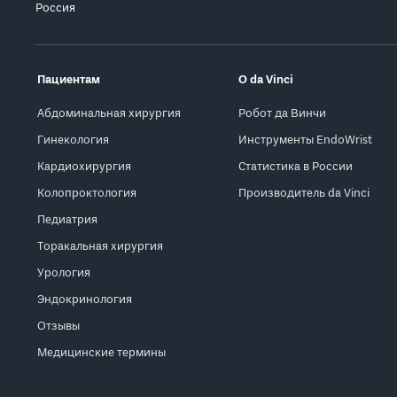
Россия
Пациентам
О da Vinci
Абдоминальная хирургия
Робот да Винчи
Гинекология
Инструменты EndoWrist
Кардиохирургия
Статистика в России
Колопроктология
Производитель da Vinci
Педиатрия
Торакальная хирургия
Урология
Эндокринология
Отзывы
Медицинские термины