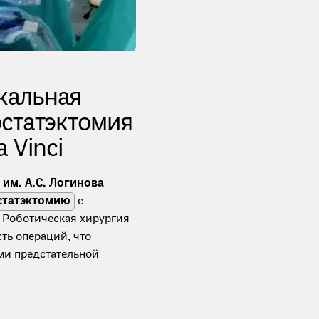
кальная
остатэктомия
 Vinci
им. А.С. Логинова
статэктомию
с
. Роботическая хирургия
ть операций, что
ми предстательной