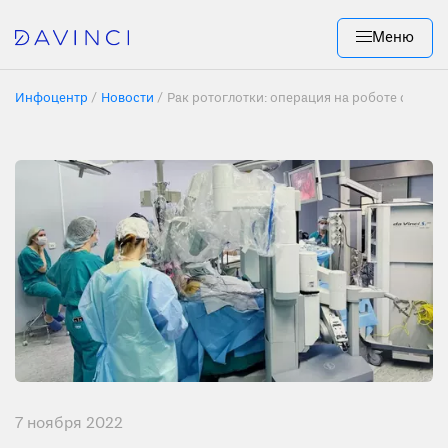
Меню
Инфоцентр
Новости
Рак ротоглотки: операция на роботе da Vinc
7 ноября 2022