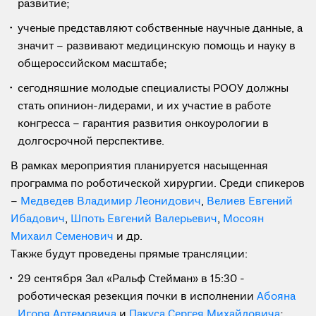
развитие;
ученые представляют собственные научные данные, а
значит – развивают медицинскую помощь и науку в
общероссийском масштабе;
сегодняшние молодые специалисты РООУ должны
стать опинион-лидерами, и их участие в работе
конгресса – гарантия развития онкоурологии в
долгосрочной перспективе.
В рамках мероприятия планируется насыщенная
программа по роботической хирургии. Среди спикеров
–
Медведев Владимир Леонидович
,
Велиев Евгений
Ибадович
,
Шпоть Евгений Валерьевич
,
Мосоян
Михаил Семенович
и др.
Также будут проведены прямые трансляции:
29 сентября Зал «Ральф Стейман» в 15:30 -
роботическая резекция почки в исполнении
Абояна
Игоря Артемовича
и
Пакуса Сергея Михайловича
;