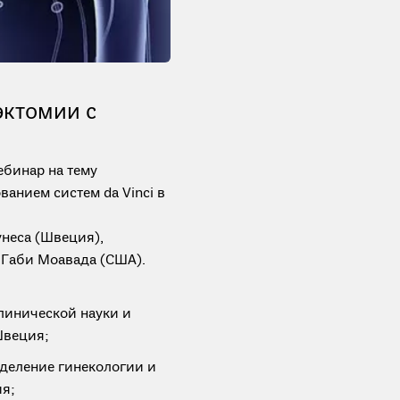
эктомии с
ебинар на тему
анием систем da Vinci в
неса (Швеция),
 Габи Моавада (США).
клинической науки и
Швеция;
тделение гинекологии и
ия;