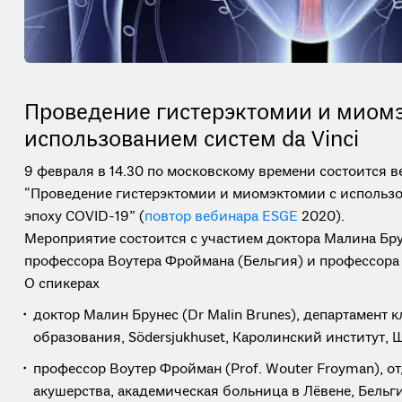
Проведение гистерэктомии и миом
использованием систем da Vinci
9 февраля в 14.30 по московскому времени состоится в
“Проведение гистерэктомии и миомэктомии с использов
эпоху COVID-19” (
повтор вебинара ESGE
2020).
Мероприятие состоится с участием доктора Малина Бру
профессора Воутера Фроймана (Бельгия) и профессора
О спикерах
доктор Малин Брунес (Dr Malin Brunes), департамент 
образования, Södersjukhuset, Каролинский институт, 
профессор Воутер Фройман (Prof. Wouter Froyman), о
акушерства, академическая больница в Лёвене, Бельг