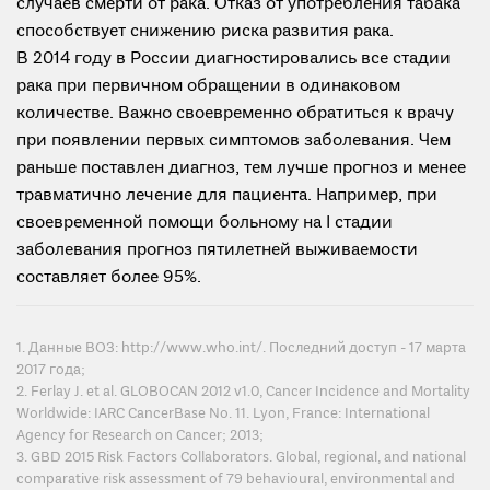
случаев смерти от рака. Отказ от употребления табака
способствует снижению риска развития рака.
В 2014 году в России диагностировались все стадии
рака при первичном обращении в одинаковом
количестве. Важно своевременно обратиться к врачу
при появлении первых симптомов заболевания. Чем
раньше поставлен диагноз, тем лучше прогноз и менее
травматично лечение для пациента. Например, при
своевременной помощи больному на I стадии
заболевания прогноз пятилетней выживаемости
составляет более 95%.
1. Данные ВОЗ: http://www.who.int/. Последний доступ - 17 марта
2017 года;
2. Ferlay J. et al. GLOBOCAN 2012 v1.0, Cancer Incidence and Mortality
Worldwide: IARC CancerBase No. 11. Lyon, France: International
Agency for Research on Cancer; 2013;
3. GBD 2015 Risk Factors Collaborators. Global, regional, and national
comparative risk assessment of 79 behavioural, environmental and