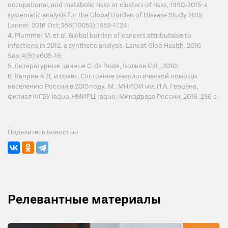
occupational, and metabolic risks or clusters of risks, 1990-2015: a
systematic analysis for the Global Burden of Disease Study 2015.
Lancet. 2016 Oct;388(10053):1659-1724;
4. Plummer M. et al. Global burden of cancers attributable to
infections in 2012: a synthetic analysis. Lancet Glob Health. 2016
Sep;4(9):e609-16;
5. Литературные данные C. de Bode, Волков С.В., 2010;
6. Каприн А.Д. и соавт. Состояние онкологической помощи
населению России в 2015 году. М.: МНИОИ им. П.А. Герцена,
филиал ФГБУ laquo;НМИРЦ raquo; Минздрава России, 2016. 236 с.
Поделитесь новостью
Релевантные материалы