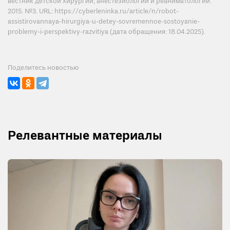
вестник детской хирургии, анестезиологии и реаниматологии.
2015. №3. URL: https://cyberleninka.ru/article/n/robot-
assistirovannaya-hirurgiya-u-detey-sovremennoe-sostoyanie-
problemy-i-perspektivy-razvitiya (дата обращения: 18.04.2025).
Поделитесь новостью
Релевантные материалы