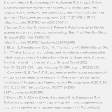
1. Комличенко Э. В., Кохреидзе Н. А., Адамян Л. В. [и др.]. Робот-
ассистированные хирургические вмешательства у девочек-
подростков с гинекологическими заболеваниями: собственные
данные // Проблемы репродукции. 2021. Т. 27, №6. С. 81-87.
https://doi.org/10.17116/repro20212706181.
2. Iavazzo C, Kokkali K, Kaouras E, Fotiou A. Robotic-assisted fertility
sparing surgery in gynecological oncology. Best Pract Res Clin Obstet
Gynaecol. 2024 Mar;93:102485.
https://doi.org/10.1016/j.bpobgyn.2024.102485.
3. Ekdahl L, Paraghamian S, Eoh KJ, Thumuluru KM, Butler-Manuel SA,
Kim YT, et al. Long term oncologic and reproductive outcomes after
robot-assisted radical trachelectomy for early-stage cervical cancer.
An international multicenter study. Gynecol Oncol. 2022
Mar;164(3):529-534. https://doi.org/10.1016/j.ygyno.2021.12.029.
4. Слуханчук Е. В., Тян А. Г. Возможности робот-ассистированной
хирургии в лечении рака тела матки. Современный взгляд на
проблему // Акушерство, Гинекология и Репродукция. 2020. Т. 14,
№6. С. 666-674. https://doi.org/10.17749/2313-
7347/ob.gyn.rep.2020.180.
5. Козлов Ю. А., Михан Джон, Новожилов В. А., Барадиева П. Ж.
Робот-ассистированная хирургия у детей minus; современное
состояние проблемы и перспективы развития // Российский