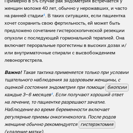
Примерно в 5% случае рак эндометрия встречается у
женщин моложе 40 лет, обычно у нерожавших, и часто
на ранней стадии
4
. В таких ситуациях, если пациентка
хочет сохранить свою фертильность, ей может быть
предложено сочетание гистероскопической резекции
опухоли с последующей гормональной терапией. Она
включает пероральные прогестины в высоких дозах и/
или внутриматочные спирали с высвобождением
левоноргестрела.
Важно!
Такая тактика применяется только при условии
тщательного наблюдения за здоровьем женщины, с
оценкой состояния эндометрия при помощи
биопсии
каждые 3−6 месяцев
4
. Если получают хороший ответ
на лечение, то пациентке разрешают зачатие.
Наблюдение во время беременности включает
регулярные приемы онкогинеколога. После родов
женщине обычно рекомендуется
гистерэктомия
(удаление матки).