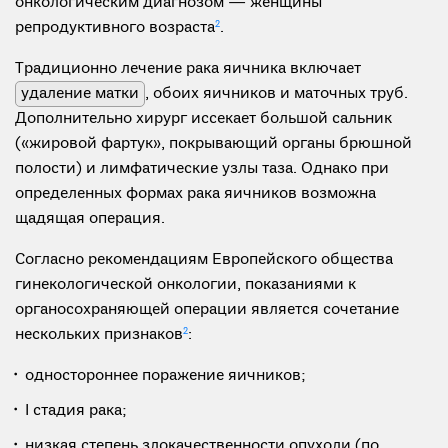
онкологическим диагнозом — женщины
репродуктивного возраста
2
.
Традиционно лечение рака яичника включает
удаление матки
, обоих яичников и маточных труб.
Дополнительно хирург иссекает большой сальник
(«жировой фартук», покрывающий органы брюшной
полости) и лимфатические узлы таза. Однако при
определенных формах рака яичников возможна
щадящая операция.
Согласно рекомендациям Европейского общества
гинекологической онкологии, показаниями к
органосохраняющей операции является сочетание
нескольких признаков
2
:
одностороннее поражение яичников;
I стадия рака;
низкая степень злокачественности опухоли (по