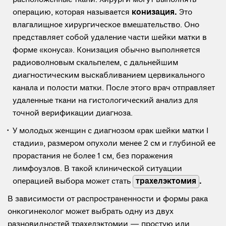
расположенные ткани. Хирурги могут выполнять
операцию, которая называется
конизация.
Это
влагалищное хирургическое вмешательство. Оно
представляет собой удаление части шейки матки в
форме «конуса». Конизация обычно выполняется
радиоволновым скальпелем, с дальнейшим
диагностическим выскабливанием цервикального
канала и полости матки. После этого врач отправляет
удаленные ткани на гистологический анализ для
точной верификации диагноза.
У молодых женщин с диагнозом «рак шейки матки I
стадии», размером опухоли менее 2 см и глубиной ее
прорастания не более 1 см, без поражения
лимфоузлов. В такой клинической ситуации
операцией выбора может стать
трахелэктомия
.
В зависимости от распространенности и формы рака
онкогинеколог может выбрать одну из двух
разновидностей трахелэктомии — простую или