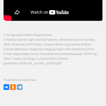
1. По данным НМИЦ Радиологии;
2. Kidney Cancer Signs and Symptoms. American Cancer Society.
Web. 18 January 2019 https://www.cancer.org/cancer/kidney-
cancer/detection-diagnosis-staging/signs-and-symptoms.html;
3. Рак паренхимы почки. Клинические рекомендации. 2018 год.
http://www.oncology.ru/association/clinical-
guidelines/2018/rak_pochki_pr2018.pdf.
Поделитесь новостью