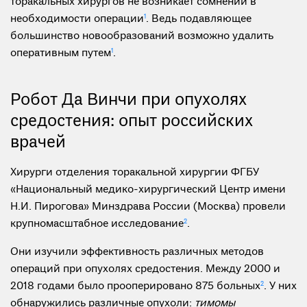
торакальных хирургов не возникает сомнений в
необходимости операции
1
. Ведь подавляющее
большинство новообразований возможно удалить
оперативным путем
1
.
Робот Да Винчи при опухолях
средостения: опыт российских
врачей
Хирурги отделения торакальной хирургии ФГБУ
«Национальный медико-хирургический Центр имени
Н.И. Пирогова» Минздрава России (Москва) провели
крупномасштабное исследование
2
.
Они изучили эффективность различных методов
операций при опухолях средостения. Между 2000 и
2018 годами было прооперировано 875 больных
2
. У них
обнаружились различные опухоли:
тимомы