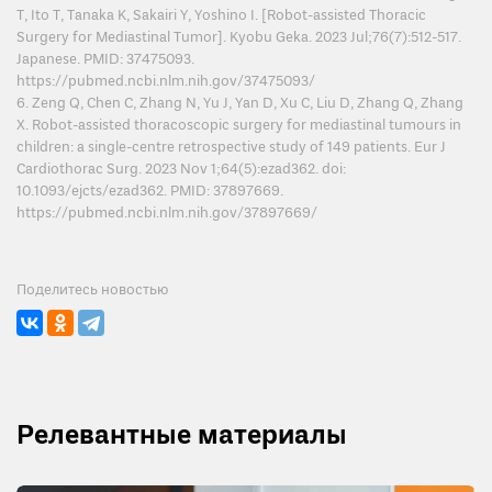
T, Ito T, Tanaka K, Sakairi Y, Yoshino I. [Robot-assisted Thoracic
Surgery for Mediastinal Tumor]. Kyobu Geka. 2023 Jul;76(7):512-517.
Japanese. PMID: 37475093.
https://pubmed.ncbi.nlm.nih.gov/37475093/
6. Zeng Q, Chen C, Zhang N, Yu J, Yan D, Xu C, Liu D, Zhang Q, Zhang
X. Robot-assisted thoracoscopic surgery for mediastinal tumours in
children: a single-centre retrospective study of 149 patients. Eur J
Cardiothorac Surg. 2023 Nov 1;64(5):ezad362. doi:
10.1093/ejcts/ezad362. PMID: 37897669.
https://pubmed.ncbi.nlm.nih.gov/37897669/
Поделитесь новостью
Релевантные материалы