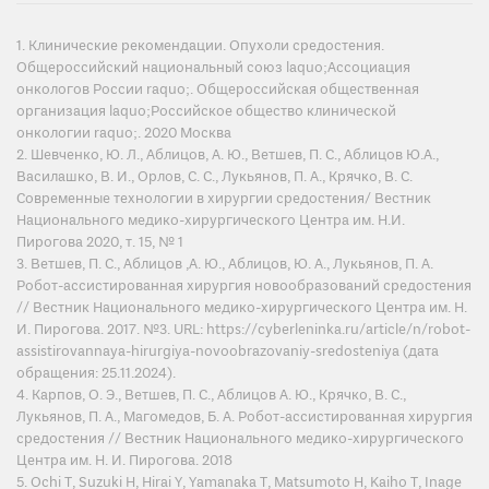
1. Клинические рекомендации. Опухоли средостения.
Общероссийский национальный союз laquo;Ассоциация
онкологов России raquo;. Общероссийская общественная
организация laquo;Российское общество клинической
онкологии raquo;. 2020 Москва
2. Шевченко, Ю. Л., Аблицов, А. Ю., Ветшев, П. С., Аблицов Ю.А.,
Василашко, В. И., Орлов, С. С., Лукьянов, П. А., Крячко, В. С.
Современные технологии в хирургии средостения/ Вестник
Национального медико-хирургического Центра им. Н.И.
Пирогова 2020, т. 15, № 1
3. Ветшев, П. С., Аблицов ,А. Ю., Аблицов, Ю. А., Лукьянов, П. А.
Робот-ассистированная хирургия новообразований средостения
// Вестник Национального медико-хирургического Центра им. Н.
И. Пирогова. 2017. №3. URL: https://cyberleninka.ru/article/n/robot-
assistirovannaya-hirurgiya-novoobrazovaniy-sredosteniya (дата
обращения: 25.11.2024).
4. Карпов, О. Э., Ветшев, П. С., Аблицов А. Ю., Крячко, В. С.,
Лукьянов, П. А., Магомедов, Б. А. Робот-ассистированная хирургия
средостения // Вестник Национального медико-хирургического
Центра им. Н. И. Пирогова. 2018
5. Ochi T, Suzuki H, Hirai Y, Yamanaka T, Matsumoto H, Kaiho T, Inage