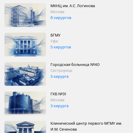
МКНЦ им. А.С. Логинова
Москва
8 хирургов
БГМУ
Уфа
5 хирургов
Городская больница №40
Сестрорецк
3 хирурга
ГКБ №31
Москва
3 хирурга
Клинический центр первого МГМУ им.
И.М. Сеченова