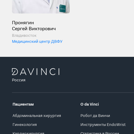
Пронягин
Сергей Викторович
Владивосток
Медицинский центр ДВФУ
Россия
Пациентам
О da Vinci
Абдоминальная хирургия
Робот да Винчи
Гинекология
Инструменты EndoWrist
Кардиохирургия
Статистика в России