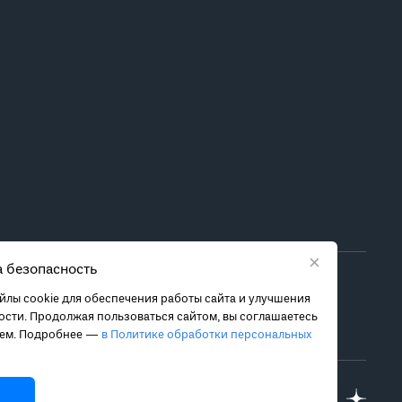
×
 безопасность
ора метода лечения обратитесь за консультацией к
лы cookie для обеспечения работы сайта и улучшения
 связанных с ними рисках, чтобы принять обоснованное
сти. Продолжая пользоваться сайтом, вы соглашаетесь
ием. Подробнее —
в Политике обработки персональных