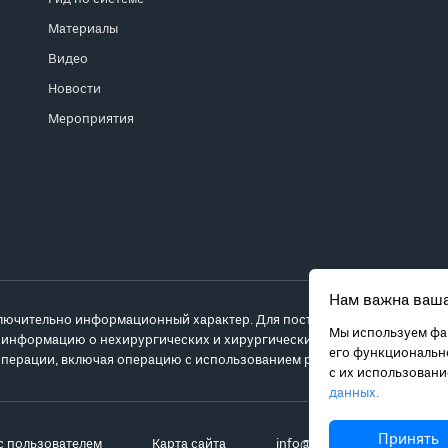
Материалы
Видео
Новости
Мероприятия
Нам важна ваша
лючительно информационный характер. Для постановки диагноза и выб
Мы используем фай
 информацию о нехирургических и хирургических вариантах лечения и
его функционально
перации, включая операцию с использованием робота da Vinci.
с их использован
данных.
Принять
с пользователем
Карта сайта
info@robot-davinci.ru